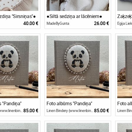
zdiņa "Sirsniņas"●
●Siltā sedziņa ar lācēniem●
Zaķzeķ
40.00 €
26.00 €
MadeByGunta
Egija Lie
 "Pandiņa"
Foto albūms "Pandiņa"
Foto a
85.00 €
85.00 €
Linen Bindery (www.linenbindery.com)
Linen Bindery (www.linenbindery.com)