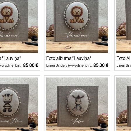
 "Lauviņa"
Foto albūms "Lauviņa"
Foto A
85.00 €
85.00 €
Linen Bindery (www.linenbindery.com)
Linen Bindery (www.linenbindery.com)