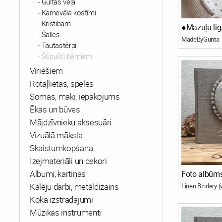
Gultas veļa
Karnevāla kostīmi
Kristībām
●Mazuļu lig
Šalles
MadeByGunta
Tautastērpi
Šūpulīši bērniem
Vīriešiem
Rotaļlietas, spēles
Somas, maki, iepakojums
Ēkas un būves
Mājdzīvnieku aksesuāri
Vizuālā māksla
Skaistumkopšana
Izejmateriāli un dekori
Albumi, kartiņas
Foto albūms
Kalēju darbi, metāldizains
Koka izstrādājumi
Mūzikas instrumenti