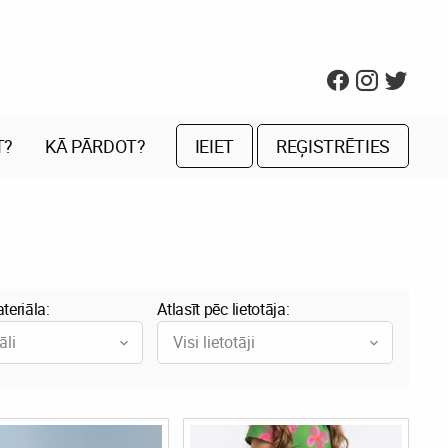
T?
KĀ PĀRDOT?
IEIET
REĢISTRĒTIES
teriāla:
Atlasīt pēc lietotāja:
āli
Visi lietotāji