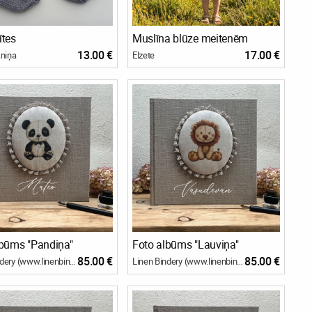
ītes
Muslīna blūze meitenēm
13.00 €
17.00 €
kniņa
Elzete
lbūms "Pandiņa"
Foto albūms "Lauviņa"
85.00 €
85.00 €
Linen Bindery (www.linenbindery.com)
Linen Bindery (www.linenbindery.com)