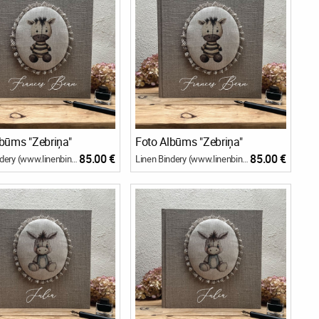
lbūms "Zebriņa"
Foto Albūms "Zebriņa"
85.00 €
85.00 €
Linen Bindery (www.linenbindery.com)
Linen Bindery (www.linenbindery.com)