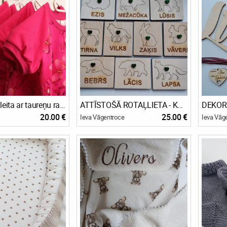
Trikotāžas kleita ar taureņu rakstu
ATTĪSTOŠĀ ROTAĻLIETA - KARTĪŠU KOMPLEKTI
20.00 €
25.00 €
Ieva Vāgentroce
Ieva Vāg