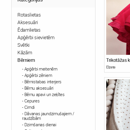
Rotaslietas
Aksesuāri
Ēdamlietas
Apģērbi sievietēm
Svētki
Kāzām
Bērniem
Elzete
Apģērbi meitenēm
Apģērbi zēniem
Bērnistabas interjers
Bērnu aksesuāri
Bērnu apavi un zeķītes
Cepures
Cimdi
Dāvanas jaundzimušajiem /
raudzībām
Dzimšanas dienai