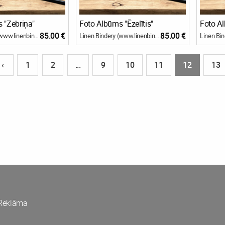
 "Zebriņa"
Foto Albūms "Ēzelītis"
Foto Al
85.00 €
85.00 €
Linen Bindery (www.linenbindery.com)
Linen Bindery (www.linenbindery.com)
‹
1
2
...
9
10
11
12
13
Reklāma