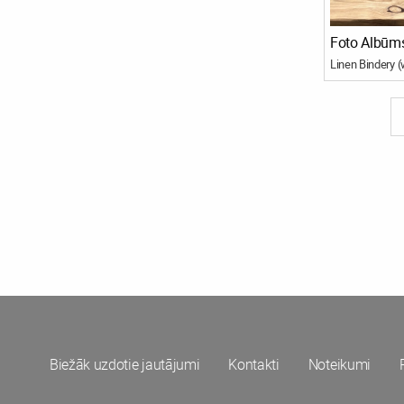
Foto Albūms
Biežāk uzdotie jautājumi
Kontakti
Noteikumi