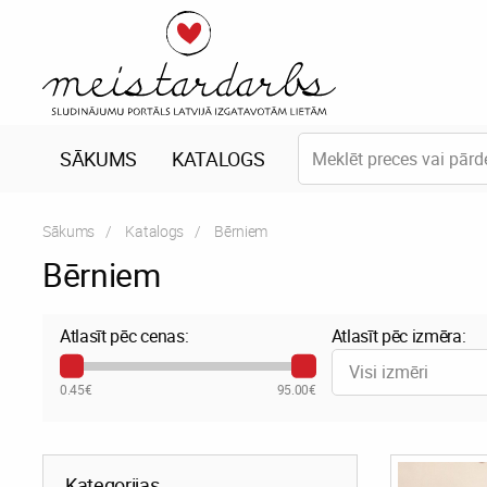
SĀKUMS
KATALOGS
Sākums
Katalogs
Current:
Bērniem
Bērniem
Atlasīt pēc cenas:
Atlasīt pēc izmēra:
Visi izmēri
0.45€
95.00€
Kategorijas