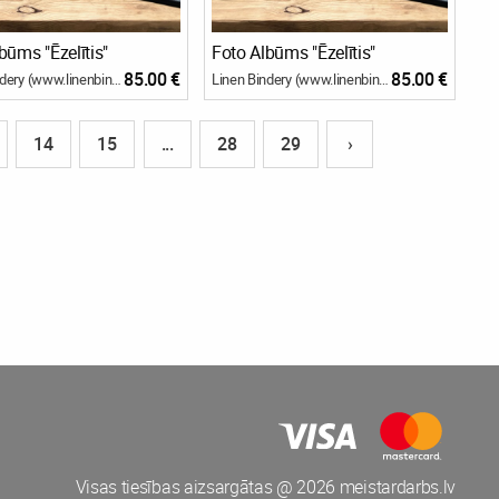
būms "Ēzelītis"
Foto Albūms "Ēzelītis"
85.00 €
85.00 €
Linen Bindery (www.linenbindery.com)
Linen Bindery (www.linenbindery.com)
14
15
...
28
29
›
Visas tiesības aizsargātas @ 2026 meistardarbs.lv