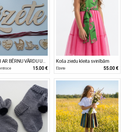
DEKORI AR BĒRNU VĀRDU UN DZIMŠANAS DATIEM
Koša ziedu kleita svinībām
15.00 €
55.00 €
entroce
Elzete