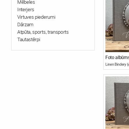
Mēbeles
Interjers
Virtuves piederumi
Dārzam
Atpūta, sports, transports
Tautastērpi
Foto albūms