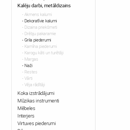
Kalēju darbi, metāldizains
Akmens kalumi
Dekoratīvie kalumi
Dizaina priekšmeti
Drēbju pakaramie
Grila piederumi
Kamīna piederumi
Karogu kāti un turētāji
Margas
Naži
Restes
Vārti
Vēja rādītāji
Koka izstrādājumi
Mūzikas instrumenti
Mēbeles
Interjers
Virtuves piederumi