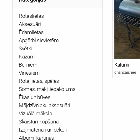
Rotaslietas
Aksesuāri
Ēdamlietas
Apģērbi sievietēm
Svētki
Kāzām
Bērniem
Kalumi
Vīriešiem
chancaishee
Rotaļlietas, spēles
Somas, maki, iepakojums
Ēkas un būves
Mājdzīvnieku aksesuāri
Vizuālā māksla
Skaistumkopšana
Izejmateriāli un dekori
Albumi, kartiņas