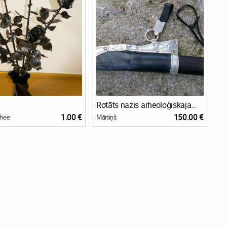
Rotāts nazis arheoloģiskajam tautastērpam.
1.00 €
150.00 €
shee
Mārtiņš