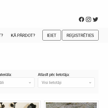
T?
KĀ PĀRDOT?
IEIET
REĢISTRĒTIES
teriāla:
Atlasīt pēc lietotāja:
āli
Visi lietotāji