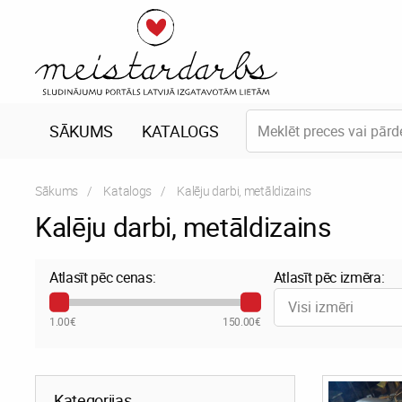
SĀKUMS
KATALOGS
Sākums
Katalogs
Current:
Kalēju darbi, metāldizains
Kalēju darbi, metāldizains
Atlasīt pēc cenas:
Atlasīt pēc izmēra:
Visi izmēri
1.00€
150.00€
Kategorijas