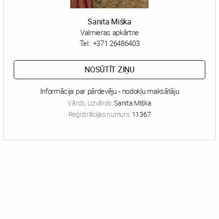
Sanita Miška
Valmieras apkārtne
Tel::
+371 26486403
NOSŪTĪT ZIŅU
Informācija par pārdevēju - nodokļu maksātāju
Vārds, Uzvārds:
Sanita Miška
Reģistrācijas numurs:
11367