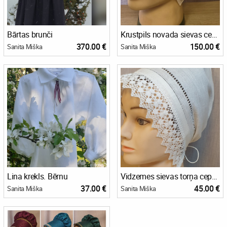
Bārtas brunči
Krustpils novada sievas cepure/aube.
370.00 €
150.00 €
Sanita Miška
Sanita Miška
Lina krekls. Bērnu
Vidzemes sievas torņa cepure. Aube.
37.00 €
45.00 €
Sanita Miška
Sanita Miška