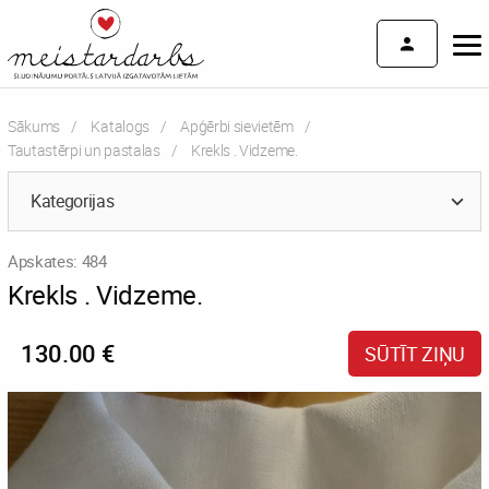
Sākums
Katalogs
Apģērbi sievietēm
Tautastērpi un pastalas
Current:
Krekls . Vidzeme.
Kategorijas
Apskates: 484
Krekls . Vidzeme.
130.00 €
SŪTĪT ZIŅU