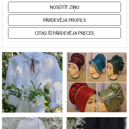
NOSŪTĪT ZIŅU
PĀRDEVĒJA PROFILS
CITAS ŠĪ PĀRDEVĒJA PRECES