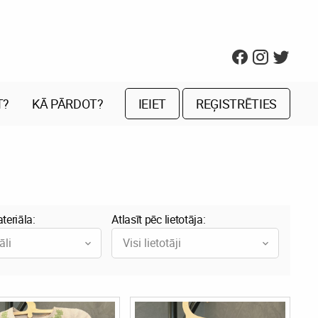
T?
KĀ PĀRDOT?
IEIET
REĢISTRĒTIES
teriāla:
Atlasīt pēc lietotāja:
āli
Visi lietotāji