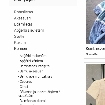
Rotaslietas
Aksesuāri
Ēdamlietas
Apģērbi sievietēm
Svētki
Kāzām
Bērniem
Kombinezons
NunnaDii
Apģērbi meitenēm
Apģērbi zēniem
Bērnistabas interjers
Bērnu aksesuāri
Bērnu apavi un zeķītes
Cepures
Cimdi
Dāvanas jaundzimušajiem /
raudzībām
Dzimšanas dienai