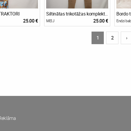
 TRAKTORI
Siltinātas trikotāžas komplekts BINGS - kamieļkrāsas
25.00 €
25.00 €
MEIJ
Endzi ba
1
2
›
Reklāma