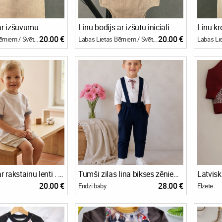
 ar izšuvumu
Linu bodijs ar izšūtu iniciāli
Linu kr
20.00 €
20.00 €
Labas Lietas Bērniem / Svētku bode
Labas Lietas Bērniem / Svētku bode
Lina krekls ar rakstainu lenti . 80-128.izm.
Tumši zilas lina bikses zēniem ar nopogājamām lencēm.
Latvis
20.00 €
28.00 €
Endzi baby
Elzete