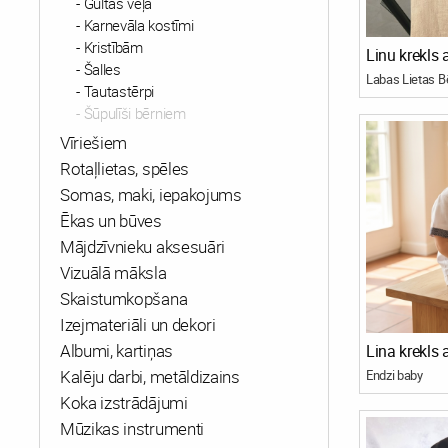
Gultas veļa
Karnevāla kostīmi
Kristībām
Linu krekls
Šalles
Tautastērpi
Šūpulīši bērniem
Vīriešiem
Rotaļlietas, spēles
Somas, maki, iepakojums
Ēkas un būves
Mājdzīvnieku aksesuāri
Vizuālā māksla
Skaistumkopšana
Izejmateriāli un dekori
Albumi, kartiņas
Kalēju darbi, metāldizains
Endzi baby
Koka izstrādājumi
Mūzikas instrumenti