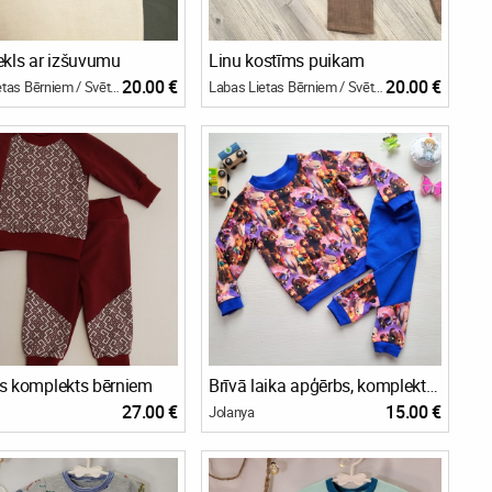
ekls ar izšuvumu
Linu kostīms puikam
20.00 €
20.00 €
Labas Lietas Bērniem / Svētku bode
Labas Lietas Bērniem / Svētku bode
ks komplekts bērniem
Brīvā laika apģērbs, komplekts Pūķi
27.00 €
15.00 €
Jolanya