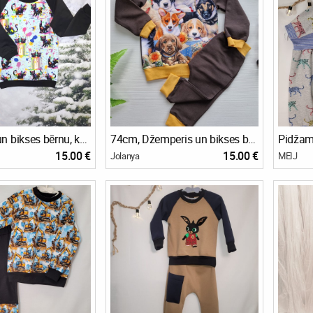
Džemperis un bikses bērnu, komplekts Kaķi, 104cm; 116cm, 122cm
74cm, Džemperis un bikses bērnu, komplekts mazuļiem, dažādi varianti
Pidžama
15.00 €
15.00 €
Jolanya
MEIJ