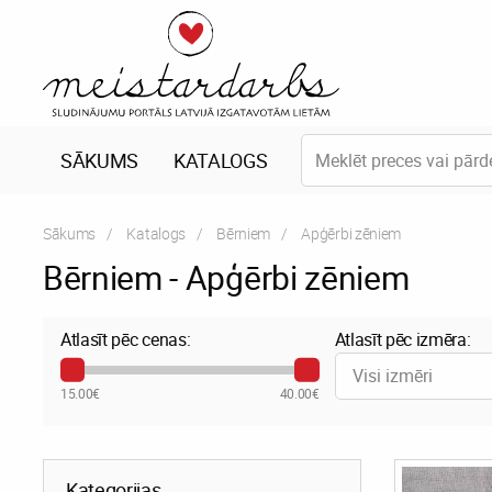
SĀKUMS
KATALOGS
Sākums
Katalogs
Bērniem
Current:
Apģērbi zēniem
Bērniem - Apģērbi zēniem
Atlasīt pēc cenas:
Atlasīt pēc izmēra:
Visi izmēri
15.00€
40.00€
Kategorijas