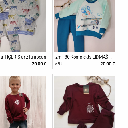
 TĪĢERIS ar zilu apdari
Izm.: 80 Komplekts LIDMAŠĪNAS
20.00 €
20.00 €
MEIJ