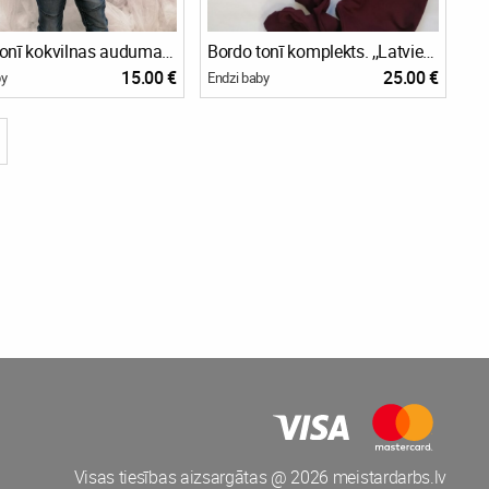
Bordo tonī kokvilnas auduma džemperis.62-140.izm.
Bordo tonī komplekts. ,,Latvietis.. 68-128.izm.
15.00 €
25.00 €
by
Endzi baby
Visas tiesības aizsargātas @ 2026 meistardarbs.lv