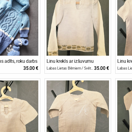
 adīts, roku darbs
Linu krekls ar izšuvumu
Linu kr
35.00 €
35.00 €
Labas Lietas Bērniem / Svētku bode