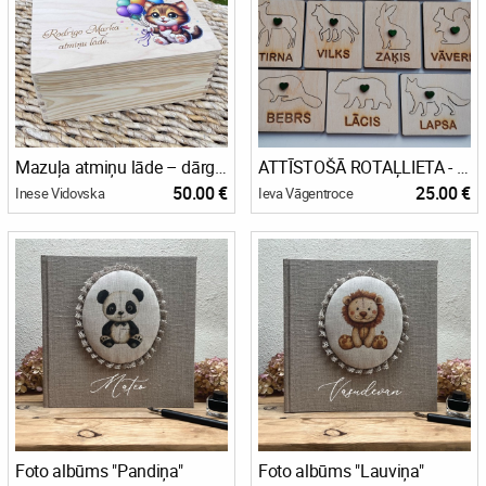
Mazuļa atmiņu lāde – dārgākajiem dzīves mirkļiem. Modelis Nr.2.
ATTĪSTOŠĀ ROTAĻLIETA - KARTĪŠU KOMPLEKTI
50.00 €
25.00 €
Inese Vidovska
Ieva Vāgentroce
Foto albūms "Pandiņa"
Foto albūms "Lauviņa"