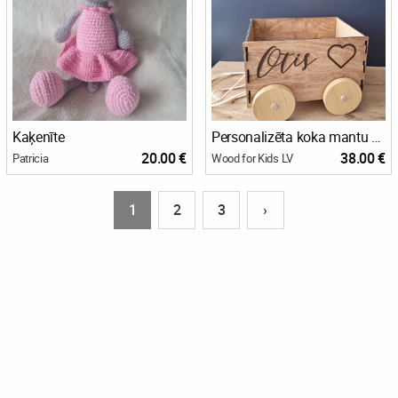
Kaķenīte
Personalizēta koka mantu kaste
20.00 €
38.00 €
Patricia
Wood for Kids LV
1
2
3
›