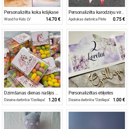
Personalizēta koka krājkase
Personalizēta karodziņu virtene
14.70 €
0.75 €
Wood for Kids LV
Apdrukas darbnīca Pērle
Dzimšanas dienas našķis Tiktak konfektes
Personalizētas etiķetes
1.20 €
1.00 €
Dizaina darbnīca ''Ozollapa''
Dizaina darbnīca ''Ozollapa''