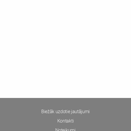
Biežāk uzdotie jautājumi
Kontakti
Noteikumi