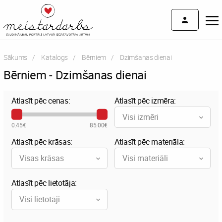
Sākums
Katalogs
Bērniem
Current:
Dzimšanas dienai
Bērniem - Dzimšanas dienai
Atlasīt pēc cenas:
Atlasīt pēc izmēra:
Visi izmēri
0.45€
85.00€
Atlasīt pēc krāsas:
Atlasīt pēc materiāla:
Visas krāsas
Visi materiāli
Atlasīt pēc lietotāja:
Visi lietotāji