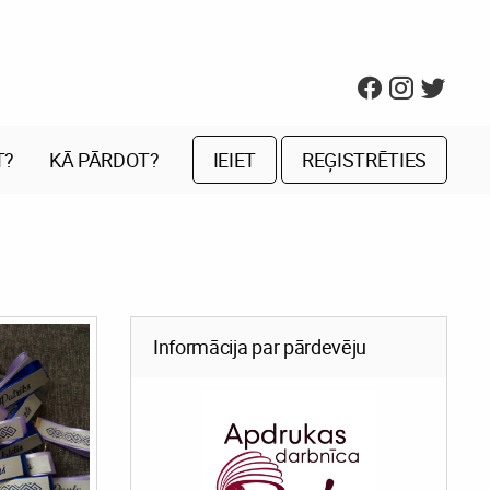
T?
KĀ PĀRDOT?
IEIET
REĢISTRĒTIES
Informācija par pārdevēju