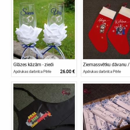
Glāzes kāzām - ziedi
26.00 €
Apdrukas darbnīca Pērle
Apdrukas darbnīca Pērle