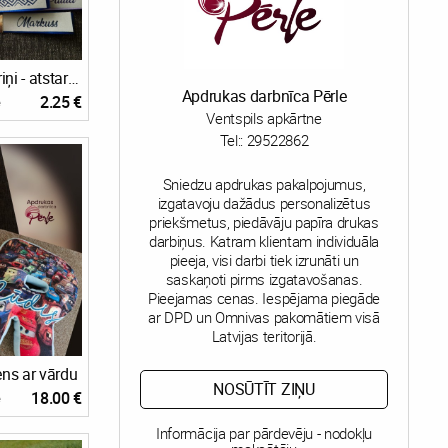
Personalizēti piekariņi - atstarotāji
Apdrukas darbnīca Pērle
2.25 €
e
Ventspils apkārtne
Tel::
29522862
Sniedzu apdrukas pakalpojumus,
izgatavoju dažādus personalizētus
priekšmetus, piedāvāju papīra drukas
darbiņus. Katram klientam individuāla
pieeja, visi darbi tiek izrunāti un
saskaņoti pirms izgatavošanas.
Pieejamas cenas. Iespējama piegāde
ar DPD un Omnivas pakomātiem visā
Latvijas teritorijā.
ens ar vārdu
NOSŪTĪT ZIŅU
18.00 €
e
Informācija par pārdevēju - nodokļu