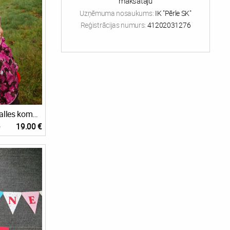
maksātāju
Uzņēmuma nosaukums:
IK "Pērle SK"
Reģistrācijas numurs:
41202031276
Bērnu cepures un šalles komplekts ziemai
19.00 €
e