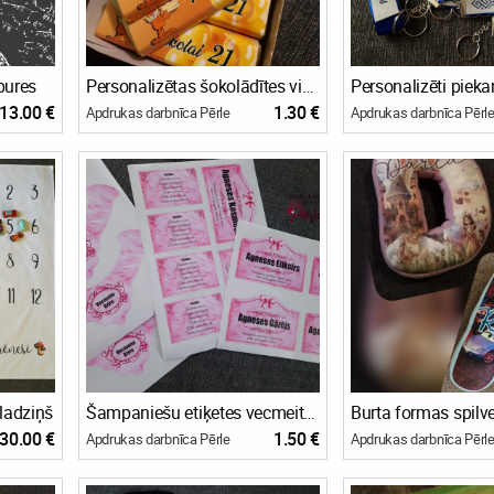
pures
Personalizētas šokolādītes viesiem
13.00 €
1.30 €
Apdrukas darbnīca Pērle
Apdrukas darbnīca Pērl
ladziņš
Šampaniešu etiķetes vecmeitu ballītei
Burta formas spilv
30.00 €
1.50 €
Apdrukas darbnīca Pērle
Apdrukas darbnīca Pērl