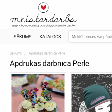
SĀKUMS
KATALOGS
Sākums
Current:
Apdrukas darbnīca Pērle
Apdrukas darbnīca Pērle