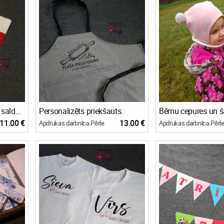
Ziemassvētku dāvanu / saldumu zeķe
Personalizēts priekšauts.
11.00 €
13.00 €
Apdrukas darbnīca Pērle
Apdrukas darbnīca Pērl