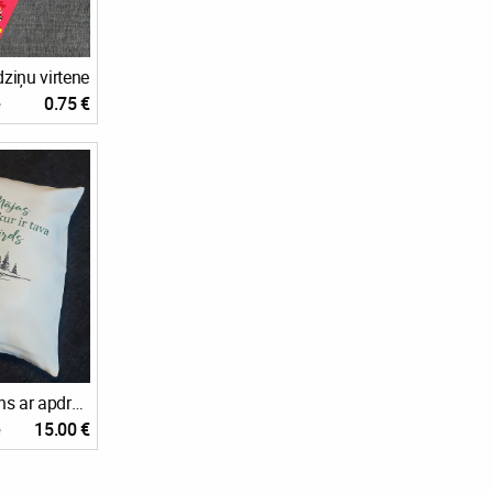
ziņu virtene
0.75 €
e
Dekoratīvais spilvens ar apdrukātu spilvendrānu
15.00 €
e