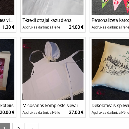
Personalizētas šokolādītes viesiem.
T-krekli otrajai kāzu dienai
Personalizēta karod
1.30 €
24.00 €
Apdrukas darbnīca Pērle
Apdrukas darbnīca Pērl
 koferis
Mičošanas komplekts sievai
20.00 €
27.00 €
Apdrukas darbnīca Pērle
Apdrukas darbnīca Pērl