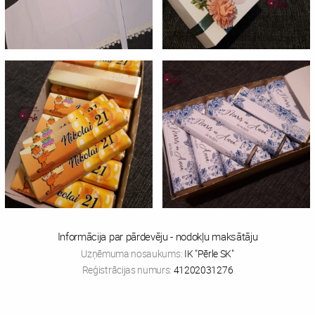
Informācija par pārdevēju - nodokļu maksātāju
Uzņēmuma nosaukums:
IK "Pērle SK"
Reģistrācijas numurs:
41202031276