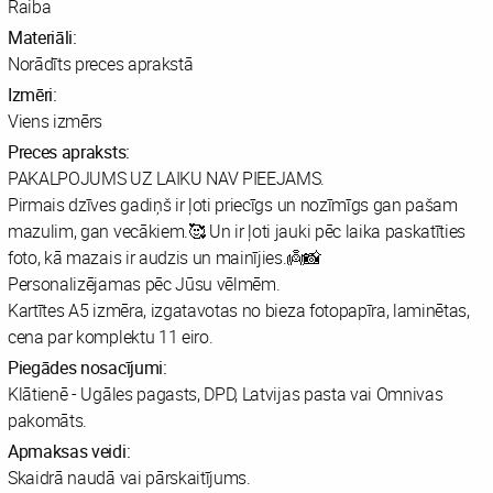
Raiba
Materiāli:
Norādīts preces aprakstā
Izmēri:
Viens izmērs
Preces apraksts:
PAKALPOJUMS UZ LAIKU NAV PIEEJAMS.
Pirmais dzīves gadiņš ir ļoti priecīgs un nozīmīgs gan pašam
mazulim, gan vecākiem.🥰 Un ir ļoti jauki pēc laika paskatīties
foto, kā mazais ir audzis un mainījies.👼📸
Personalizējamas pēc Jūsu vēlmēm.
Kartītes A5 izmēra, izgatavotas no bieza fotopapīra, laminētas,
cena par komplektu 11 eiro.
Piegādes nosacījumi:
Klātienē - Ugāles pagasts, DPD, Latvijas pasta vai Omnivas
pakomāts.
Apmaksas veidi:
Skaidrā naudā vai pārskaitījums.