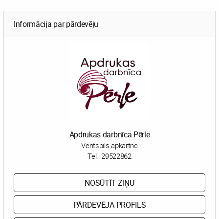
Informācija par pārdevēju
Apdrukas darbnīca Pērle
Ventspils apkārtne
Tel.:
29522862
NOSŪTĪT ZIŅU
PĀRDEVĒJA PROFILS