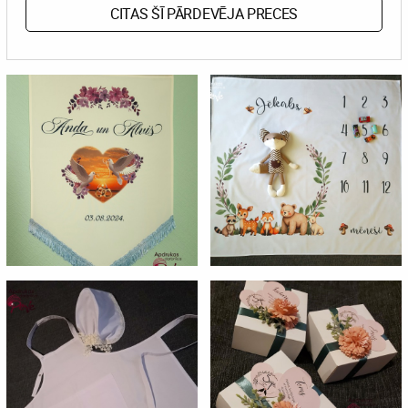
CITAS ŠĪ PĀRDEVĒJA PRECES