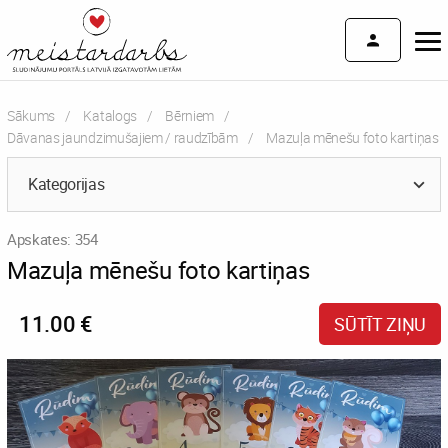
Sākums
Katalogs
Bērniem
Dāvanas jaundzimušajiem / raudzībām
Current:
Mazuļa mēnešu foto kartiņas
Kategorijas
Apskates: 354
Mazuļa mēnešu foto kartiņas
11.00 €
SŪTĪT ZIŅU