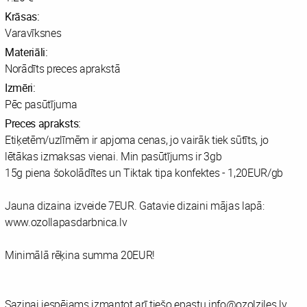
Krāsas:
Varavīksnes
Materiāli:
Norādīts preces aprakstā
Izmēri:
Pēc pasūtījuma
Preces apraksts:
Etiķetēm/uzlīmēm ir apjoma cenas, jo vairāk tiek sūtīts, jo
lētākas izmaksas vienai. Min pasūtījums ir 3gb
15g piena šokolādītes un Tiktak tipa konfektes - 1,20EUR/gb
Jauna dizaina izveide 7EUR. Gatavie dizaini mājas lapā:
www.ozollapasdarbnica.lv
Minimālā rēķina summa 20EUR!
Saziņai iespējams izmantot arī tiešo epastu info@ozolziles.lv