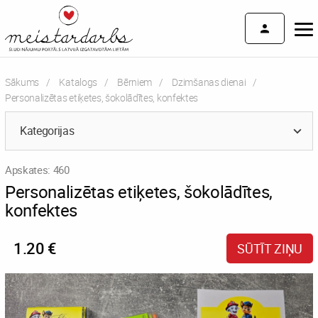
Sākums
Katalogs
Bērniem
Dzimšanas dienai
Current:
Personalizētas etiķetes, šokolādītes, konfektes
Kategorijas
Apskates: 460
Personalizētas etiķetes, šokolādītes,
konfektes
1.20 €
SŪTĪT ZIŅU