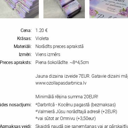
Cena:
1.20 €
Krāsas:
Violeta
Materiāli:
Norādīts preces aprakstā
Izmēri:
Viens izmērs
Preces apraksts:
Piena šokolādīte. ~8*4,5cm
Jauna dizaina izveide 7EUR. Gatavie dizaini māj
www.ozollapasdarbnica.lv
Minimālā rēķina summa 20EUR!
ādes nosacījumi:
*Darbnīcā - Kocēnu pagastā (bezmaksas)
*Valmierā Jūsu norādītajā adresē (+2EUR)
*vai sūtot ar Omnivu (+3,50eur)
Apmaksas veidi:
Skaidrā naudā pie saņemšanas vai ar pārskaitī