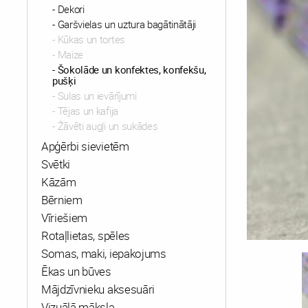
Dekori
Garšvielas un uztura bagātinātāji
Kūkas un tortes
Maize
Šokolāde un konfektes, konfekšu,
pušķi
Sulas un ievārījumi
Tējas un kafija
Žāvēti augļi un sukādes
Apģērbi sievietēm
Svētki
Kāzām
Bērniem
Vīriešiem
Rotaļlietas, spēles
Somas, maki, iepakojums
Ēkas un būves
Mājdzīvnieku aksesuāri
Vizuālā māksla