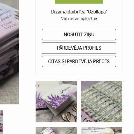
Dizaina darbnīca ''Ozollapa''
Valmieras apkārtne
NOSŪTĪT ZIŅU
PĀRDEVĒJA PROFILS
CITAS ŠĪ PĀRDEVĒJA PRECES