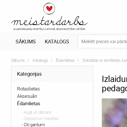
SĀKUMS
KATALOGS
Sākums
Katalogs
Ēdamlietas
Šokolāde un konfektes, ko
Kategorijas
Izlaid
pedag
Rotaslietas
Aksesuāri
Ēdamlietas
Augļi un dārzeņi
Cepumi un maizītes
Citi gardumi