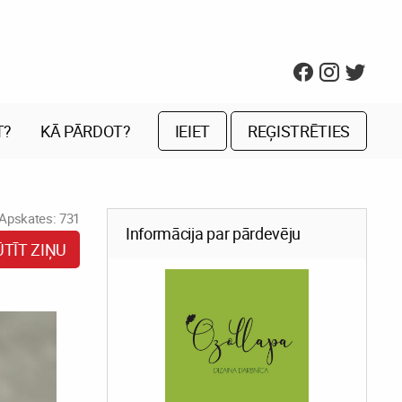
T?
KĀ PĀRDOT?
IEIET
REĢISTRĒTIES
Apskates: 731
Informācija par pārdevēju
ŪTĪT ZIŅU