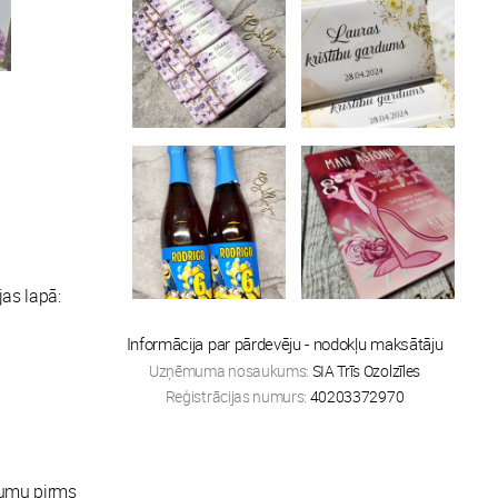
as lapā:
Informācija par pārdevēju - nodokļu maksātāju
Uzņēmuma nosaukums:
SIA Trīs Ozolzīles
Reģistrācijas numurs:
40203372970
jumu pirms