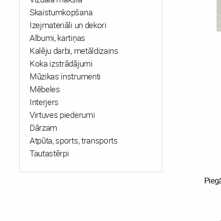
Skaistumkopšana
Izejmateriāli un dekori
Albumi, kartiņas
Kalēju darbi, metāldizains
Koka izstrādājumi
Mūzikas instrumenti
Mēbeles
Interjers
Virtuves piederumi
Dārzam
Atpūta, sports, transports
Tautastērpi
Pieg