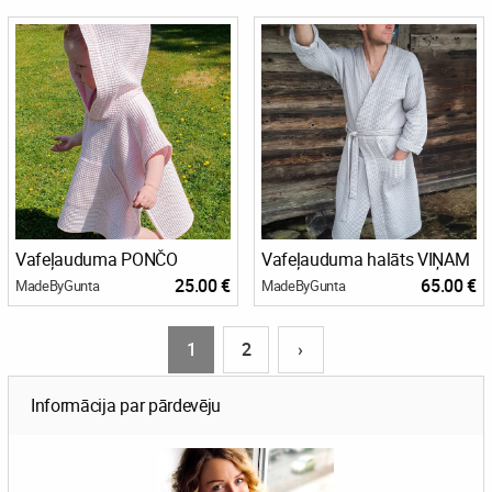
Vafeļauduma PONČO
Vafeļauduma halāts VIŅAM
25.00 €
65.00 €
MadeByGunta
MadeByGunta
1
2
›
Informācija par pārdevēju