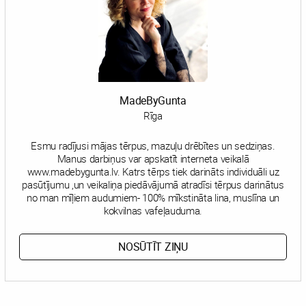
MadeByGunta
Rīga
Esmu radījusi mājas tērpus, mazuļu drēbītes un sedziņas.
Manus darbiņus var apskatīt interneta veikalā
www.madebygunta.lv. Katrs tērps tiek darināts individuāli uz
pasūtījumu ,un veikaliņa piedāvājumā atradīsi tērpus darinātus
no man mīļiem audumiem- 100% mīkstināta lina, muslīna un
kokvilnas vafeļauduma.
NOSŪTĪT ZIŅU