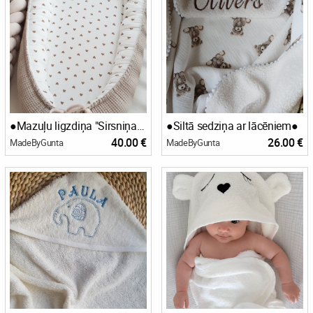
●Mazuļu ligzdiņa "Sirsniņas"●
●Siltā sedziņa ar lācēniem●
40.00 €
26.00 €
MadeByGunta
MadeByGunta