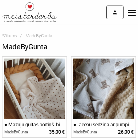
Sākums
Current:
MadeByGunta
MadeByGunta
● Mazuļu gultas bortiņš- bize●
●Lācēnu sedziņa ar pumpiņflīsu●
35.00 €
26.00 €
MadeByGunta
MadeByGunta