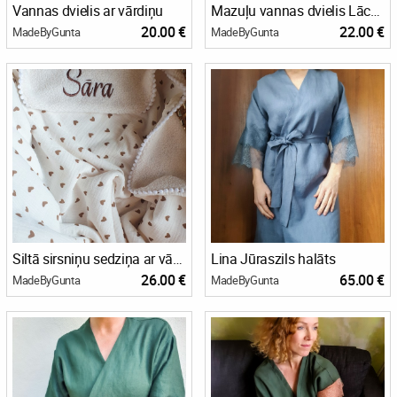
Vannas dvielis ar vārdiņu
Mazuļu vannas dvielis Lācēns
20.00 €
22.00 €
MadeByGunta
MadeByGunta
Siltā sirsniņu sedziņa ar vārdu
Lina Jūraszils halāts
26.00 €
65.00 €
MadeByGunta
MadeByGunta