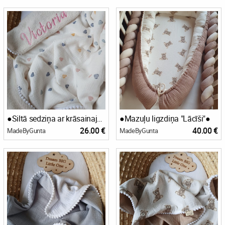
●Siltā sedziņa ar krāsainajām sirsniņām●
●Mazuļu ligzdiņa "Lācīši"●
26.00 €
40.00 €
MadeByGunta
MadeByGunta