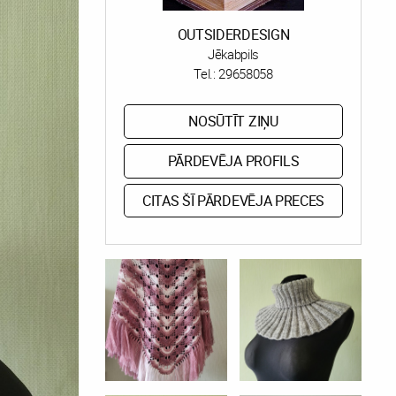
OUTSIDERDESIGN
Jēkabpils
Tel.:
29658058
NOSŪTĪT ZIŅU
PĀRDEVĒJA PROFILS
CITAS ŠĪ PĀRDEVĒJA PRECES