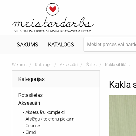
SĀKUMS
KATALOGS
Sākums
Katalogs
Aksesuāri
Šalles
Current:
Kakla sildītājs.
Kategorijas
Kakla s
Rotaslietas
Aksesuāri
Aksesuāru komplekti
Atslēgu / telefonu piekariņi
Cepures
Cimdi