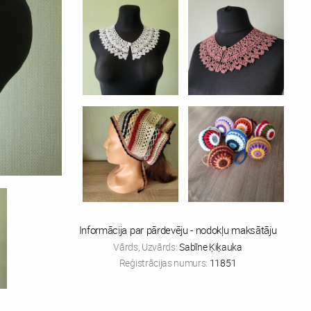
Informācija par pārdevēju - nodokļu maksātāju
Vārds, Uzvārds:
Sabīne Ķiķauka
Reģistrācijas numurs:
11851