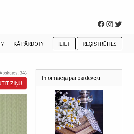
T?
KĀ PĀRDOT?
IEIET
REĢISTRĒTIES
Apskates: 348
Informācija par pārdevēju
ŪTĪT ZIŅU