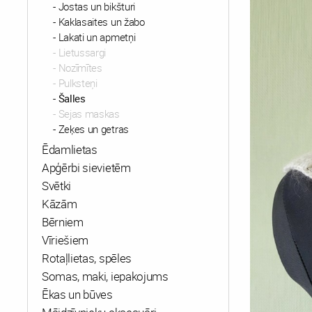
Jostas un bikšturi
Kaklasaites un žabo
Lakati un apmetņi
Lietussargi
Nozīmītes
Pulksteņi
Šalles
Sejas maskas
Zeķes un getras
Ēdamlietas
Apģērbi sievietēm
Svētki
Kāzām
Bērniem
Vīriešiem
Rotaļlietas, spēles
Somas, maki, iepakojums
Ēkas un būves