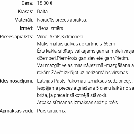
Cena:
18.00 €
Krāsas:
Balta
Materiāli:
Norādīts preces aprakstā
Izmēri:
Viens izmērs
Preces apraksts:
Vilna, Akrils,Kidmohēra
Maksimālais galvas apkārtmērs-65cm
Ērts kakla sildītājs,valkājams gan ar mēteli,virsj
džemperi.Piemērots gan sievietei,gan vīrietim.
Var mazgāt veļas mašīnā,režīmā -mazgāšana a
rokām.Žāvēt izklājot uz horizontālas virsmas.
ādes nosacījumi:
Latvijas Pasts,Pakomāti-izmaksas sedz pircējs.
Iespējama preces atgriešana 5 dienu laikā no 
brīža, ja prece ir sākotnējā stāvoklī.
Atpakaļsūtīšanas izmaksas sedz pircējs.
Apmaksas veidi:
Pārskaitijums.