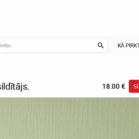
KĀ PIRK
ildītājs.
18.00 €
S