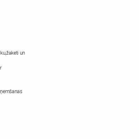
aku,žaketi un
r
saņemšanas