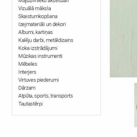
Mājdzīvnieku aksesuāri
Vizuālā māksla
Skaistumkopšana
Izejmateriāli un dekori
Albumi, kartiņas
Kalēju darbi, metāldizains
Koka izstrādājumi
Mūzikas instrumenti
Mēbeles
Interjers
Virtuves piederumi
Dārzam
Atpūta, sports, transports
Tautastērpi