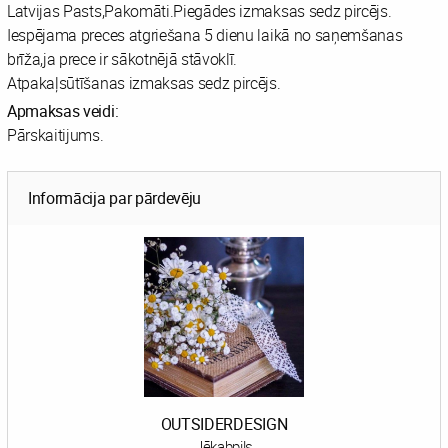
Latvijas Pasts,Pakomāti.Piegādes izmaksas sedz pircējs.
Iespējama preces atgriešana 5 dienu laikā no saņemšanas
brīža,ja prece ir sākotnējā stāvoklī.
Atpakaļsūtīšanas izmaksas sedz pircējs.
Apmaksas veidi:
Pārskaitijums.
Informācija par pārdevēju
OUTSIDERDESIGN
Jēkabpils