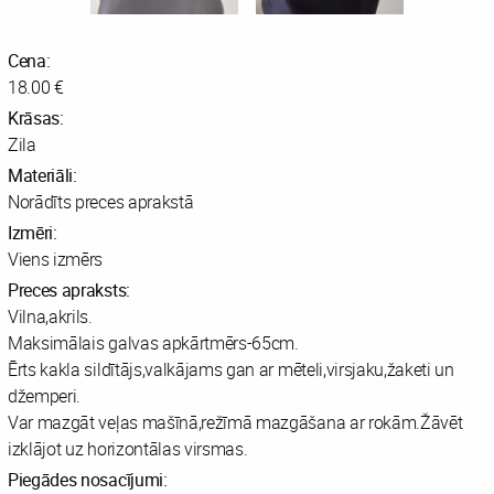
Cena:
18.00 €
Krāsas:
Zila
Materiāli:
Norādīts preces aprakstā
Izmēri:
Viens izmērs
Preces apraksts:
Vilna,akrils.
Maksimālais galvas apkārtmērs-65cm.
Ērts kakla sildītājs,valkājams gan ar mēteli,virsjaku,žaketi un
džemperi.
Var mazgāt veļas mašīnā,režīmā mazgāšana ar rokām.Žāvēt
izklājot uz horizontālas virsmas.
Piegādes nosacījumi: