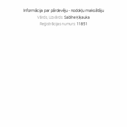
Informācija par pārdevēju - nodokļu maksātāju
Vārds, Uzvārds:
Sabīne Ķiķauka
Reģistrācijas numurs:
11851