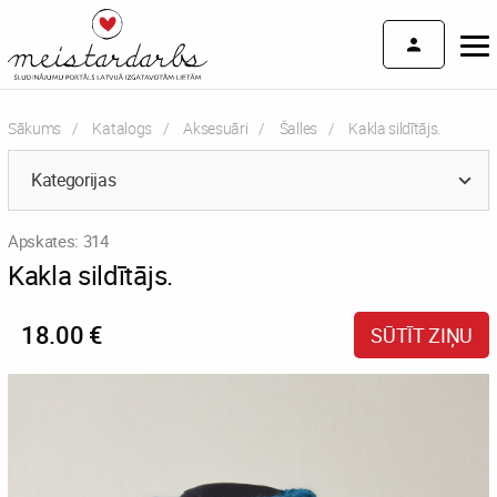
Sākums
Katalogs
Aksesuāri
Šalles
Current:
Kakla sildītājs.
Kategorijas
Apskates: 314
Kakla sildītājs.
18.00 €
SŪTĪT ZIŅU