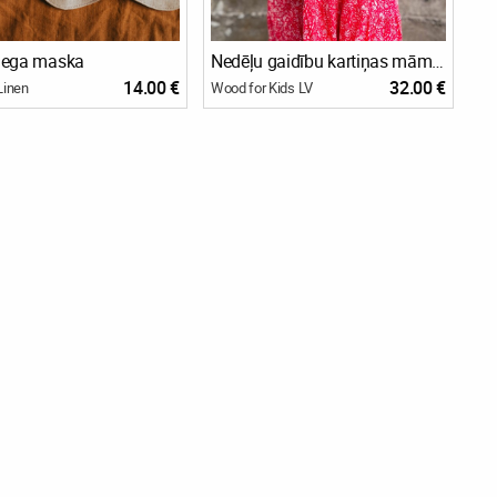
iega maska
Nedēļu gaidību kartiņas māmiņai
14.00 €
32.00 €
Linen
Wood for Kids LV