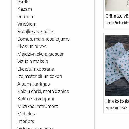
Svētki
Kāzām
Bērniem
LemaEmbroide
Vīriešiem
Rotaļlietas, spēles
Somas, maki, iepakojums
Ēkas un būves
Mājdzīvnieku aksesuāri
Vizuālā māksla
Skaistumkopšana
Izejmateriāli un dekori
Albumi, kartiņas
Kalēju darbi, metāldizains
Koka izstrādājumi
Lina kabatla
Mūzikas instrumenti
Muscari Linen
Mēbeles
Interjers
Virtuves piederumi