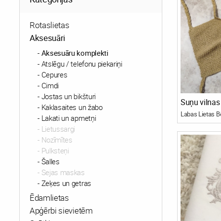
Rotaslietas
Aksesuāri
Aksesuāru komplekti
Atslēgu / telefonu piekariņi
Cepures
Cimdi
Jostas un bikšturi
Suņu vilnas 
Kaklasaites un žabo
Lakati un apmetņi
Lietussargi
Nozīmītes
Pulksteņi
Šalles
Sejas maskas
Zeķes un getras
Ēdamlietas
Apģērbi sievietēm