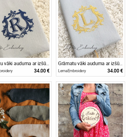
Grāmatu vāki auduma ar izšūtu monogrammu
Grāmatu vāki auduma ar izšūtu monogrammu
34.00 €
34.00 €
roidery
LemaEmbroidery