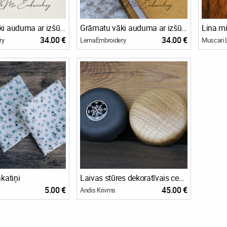
Grāmatu vāki auduma ar izšūtu monogrammu
Grāmatu vāki auduma ar izšūtu monogrammu
Lina m
34.00 €
34.00 €
ry
LemaEmbroidery
Muscari 
katiņi
Laivas stūres dekoratīvais centrs.
5.00 €
45.00 €
Andis Krivms