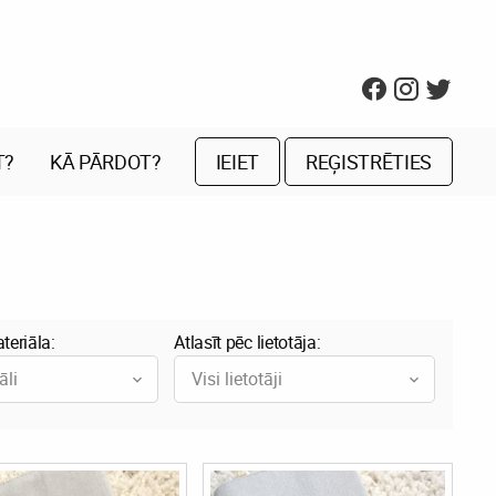
T?
KĀ PĀRDOT?
IEIET
REĢISTRĒTIES
teriāla:
Atlasīt pēc lietotāja:
āli
Visi lietotāji