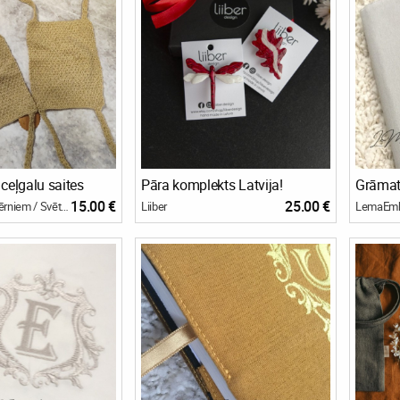
ceļgalu saites
Pāra komplekts Latvija!
15.00 €
25.00 €
Labas Lietas Bērniem / Svētku bode
Liiber
LemaEmb