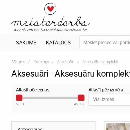
SĀKUMS
KATALOGS
Sākums
Katalogs
Aksesuāri
Current:
Aksesuāru komplekti
Aksesuāri - Aksesuāru komplekt
Atlasīt pēc cenas:
Atlasīt pēc izmēra:
Visi izmēri
5.00€
45.00€
Kategorijas