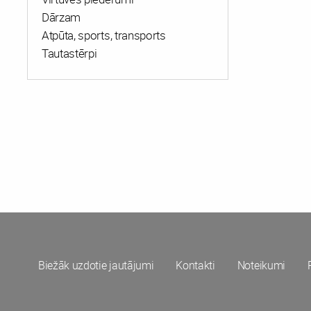
Dārzam
Atpūta, sports, transports
Tautastērpi
Biežāk uzdotie jautājumi
Kontakti
Noteikumi