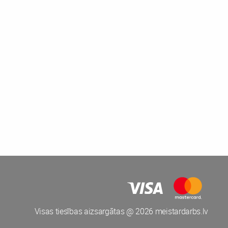
Visas tiesības aizsargātas @ 2026 meistardarbs.lv