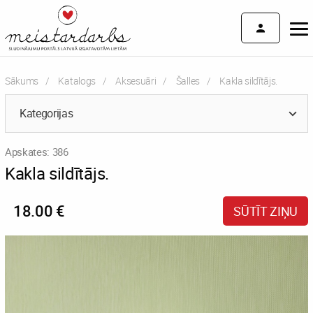
Sākums
Katalogs
Aksesuāri
Šalles
Current:
Kakla sildītājs.
Kategorijas
Apskates: 386
Kakla sildītājs.
18.00 €
SŪTĪT ZIŅU