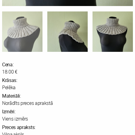
Cena:
18.00 €
Krāsas:
Pelēka
Materiāli:
Norādīts preces aprakstā
Izmēri:
Viens izmērs
Preces apraksts:
Vilna,akrils.