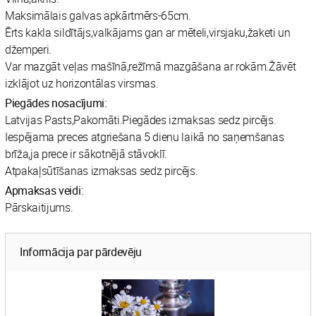
Maksimālais galvas apkārtmērs-65cm.
Ērts kakla sildītājs,valkājams gan ar mēteli,virsjaku,žaketi un
džemperi.
Var mazgāt veļas mašīnā,režīmā mazgāšana ar rokām.Žāvēt
izklājot uz horizontālas virsmas.
Piegādes nosacījumi:
Latvijas Pasts,Pakomāti.Piegādes izmaksas sedz pircējs.
Iespējama preces atgriešana 5 dienu laikā no saņemšanas
brīža,ja prece ir sākotnējā stāvoklī.
Atpakaļsūtīšanas izmaksas sedz pircējs.
Apmaksas veidi:
Pārskaitijums.
Informācija par pārdevēju