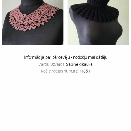
Informācija par pārdevēju - nodokļu maksātāju
Vārds, Uzvārds:
Sabīne Ķiķauka
Reģistrācijas numurs:
11851