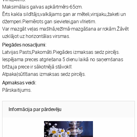
Maksimālais galvas apkārtmērs-65cm.
Ērts kakla sildītājs,valkājams gan ar mēteli,virsjaku,žaketi un
džemperi.Piemērots gan sievietei,gan vīrietim.
Var mazgāt veļas mašīnā,režīmā-mazgāšana ar rokām.Žāvēt
uzklājot uz horizontālas virsmas.
Piegādes nosacījumi:
Latvijas Pasts,Pakomāti.Piegādes izmaksas sedz pircējs.
Iespējama preces atgriešana 5 dienu laikā no saņemšanas
brīža,ja prece ir sākotnējā stāvoklī.
Atpakaļsūtīšanas izmaksas sedz pircējs.
Apmaksas veidi:
Pārskaitijums.
Informācija par pārdevēju