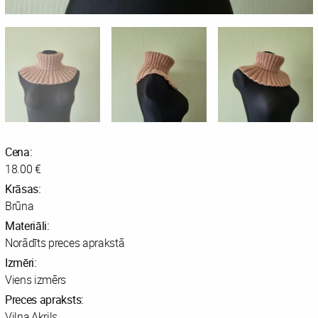
Cena:
18.00 €
Krāsas:
Brūna
Materiāli:
Norādīts preces aprakstā
Izmēri:
Viens izmērs
Preces apraksts:
Vilna,Akrils.