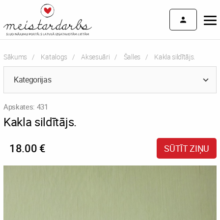
Sākums
Katalogs
Aksesuāri
Šalles
Current:
Kakla sildītājs.
Kategorijas
Apskates: 431
Kakla sildītājs.
18.00 €
SŪTĪT ZIŅU