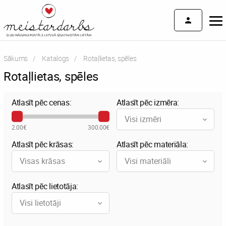
Sākums
Katalogs
Current:
Rotaļlietas, spēles
Rotaļlietas, spēles
Atlasīt pēc cenas:
Atlasīt pēc izmēra:
Visi izmēri
2.00€
300.00€
Atlasīt pēc krāsas:
Atlasīt pēc materiāla:
Visas krāsas
Visi materiāli
Atlasīt pēc lietotāja:
Visi lietotāji