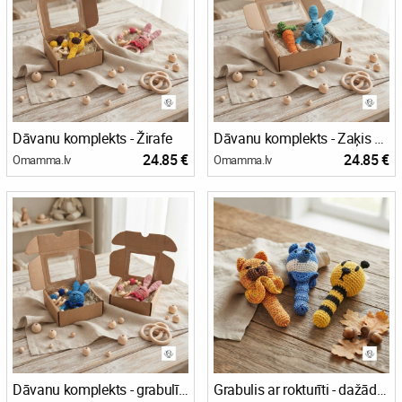
Dāvanu komplekts - Žirafe
Dāvanu komplekts - Zaķis ar burkānu
24.85 €
24.85 €
Omamma.lv
Omamma.lv
Dāvanu komplekts - grabulītis ar grauzīti
Grabulis ar rokturīti - dažādi zvēriņi