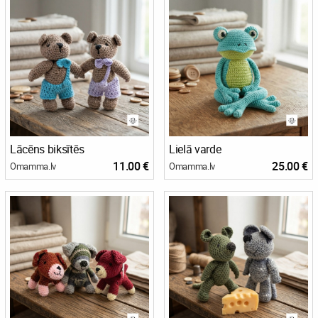
Lācēns biksītēs
Lielā varde
11.00 €
25.00 €
Omamma.lv
Omamma.lv