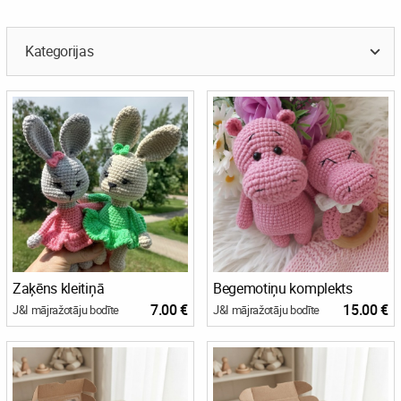
Kategorijas
Zaķēns kleitiņā
Begemotiņu komplekts
7.00 €
15.00 €
J&I mājražotāju bodīte
J&I mājražotāju bodīte