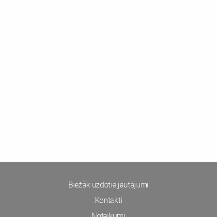
Biežāk uzdotie jautājumi
Kontakti
Noteikumi