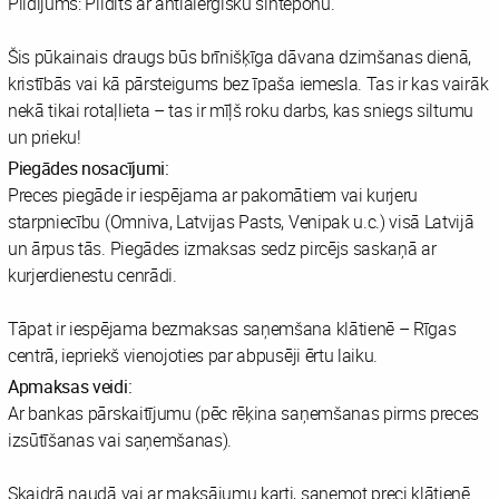
Pildījums: Pildīts ar antialerģisku sinteponu.
Šis pūkainais draugs būs brīnišķīga dāvana dzimšanas dienā,
kristībās vai kā pārsteigums bez īpaša iemesla. Tas ir kas vairāk
nekā tikai rotaļlieta – tas ir mīļš roku darbs, kas sniegs siltumu
un prieku!
Piegādes nosacījumi:
Preces piegāde ir iespējama ar pakomātiem vai kurjeru
starpniecību (Omniva, Latvijas Pasts, Venipak u.c.) visā Latvijā
un ārpus tās. Piegādes izmaksas sedz pircējs saskaņā ar
kurjerdienestu cenrādi.
Tāpat ir iespējama bezmaksas saņemšana klātienē – Rīgas
centrā, iepriekš vienojoties par abpusēji ērtu laiku.
Apmaksas veidi:
Ar bankas pārskaitījumu (pēc rēķina saņemšanas pirms preces
izsūtīšanas vai saņemšanas).
Skaidrā naudā vai ar maksājumu karti, saņemot preci klātienē