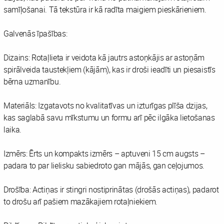
samīļošanai. Tā tekstūra ir kā radīta maigiem pieskārieniem.
Galvenās īpašības:
Dizains: Rotaļlieta ir veidota kā jautrs astoņkājis ar astoņām
spirālveida taustekļiem (kājām), kas ir droši ieadīti un piesaistīs
bērna uzmanību.
Materiāls: Izgatavots no kvalitatīvas un izturīgas plīša dzijas,
kas saglabā savu mīkstumu un formu arī pēc ilgāka lietošanas
laika.
Izmērs: Ērts un kompakts izmērs – aptuveni 15 cm augsts –
padara to par lielisku sabiedroto gan mājās, gan ceļojumos.
Drošība: Actiņas ir stingri nostiprinātas (drošās actiņas), padarot
to drošu arī pašiem mazākajiem rotaļniekiem.