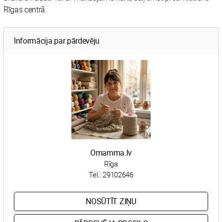
Rīgas centrā.
Informācija par pārdevēju
Omamma.lv
Rīga
Tel.:
29102646
NOSŪTĪT ZIŅU