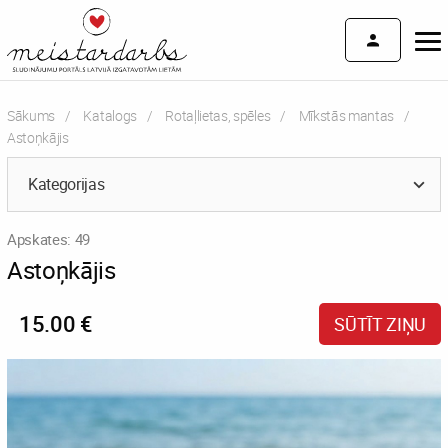
Sākums
Katalogs
Rotaļlietas, spēles
Mīkstās mantas
Current:
Astoņkājis
Kategorijas
Apskates: 49
Astoņkājis
15.00 €
SŪTĪT ZIŅU