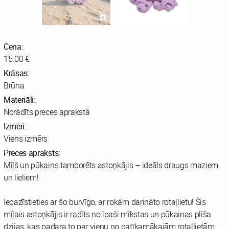
Cena:
15.00 €
Krāsas:
Brūna
Materiāli:
Norādīts preces aprakstā
Izmēri:
Viens izmērs
Preces apraksts:
Mīļš un pūkains tamborēts astoņkājis – ideāls draugs maziem
un lieliem!
Iepazīstieties ar šo burvīgo, ar rokām darināto rotaļlietu! Šis
mīļais astoņkājis ir radīts no īpaši mīkstas un pūkainas plīša
dzijas, kas padara to par vienu no patīkamākajām rotaļlietām