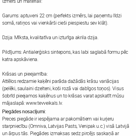
Izmērs un materiāli:
Garums: aptuveni 22 cm (perfekts izmērs, lai paņemtu līdzi
somā, ratiņos vai vienkārši cieši piespiestu sev klāt).
Dzija: Mīksta, kvalitatīva un izturīga akrila dzija.
Pildījums: Antialerģisks sintepons, kas labi saglabā formu pēc
katra apskāviena.
Krāsas un pieejamība:
Attēlos redzamie kaķēni parāda dažādās krāsu variācijas
(pelēki, saulaini dzelteni, koši rozā vai dabīgos toņos). Visus
šobrīd pieejamos kaķēnus un to krāsas varat apskatīt mūsu
mājaslapā: www.tevveikals.lv.
Piegādes nosacījumi:
Preces piegāde ir iespējama ar pakomātiem vai kurjeru
starpniecību (Omniva, Latvijas Pasts, Venipak u.c.) visā Latvijā
un ārpus tās. Piegādes izmaksas sedz pircējs saskaņā ar