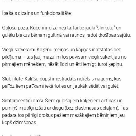
Īpašais dizains un funkcionalitāte:
Guļoša poza: Kaķēni ir dizainēti tā, lai tie jauki "slinkotu" un
gulētu blakus bērnam gultiņā vai ratiņos, radot drošības sajūtu.
Viegli satverami: Kaķēnu rociņas un kājiņas ir atstātas bez
pildījuma – tas ļauj mazulim tos pavisam viegli saķert jau no
pirmajiem mēnešiem, nēsāt līdzi un ērti iemigt, turot ķepiņu.
Stabilitāte: Kaķīšu dupsī ir iestrādāts neliels smagums, kas
palīdz tiem patīkami iekārtoties un jaukāk sēdēt vai gulēt.
Simtprocentīgi droši: Šiem guļošajiem kaķēniem actiņas un
purniņš ir rūpīgi izšūti ar diegu (bez plastmasas detaļām). Tas
padara tos pilnīgi drošus pašiem mazākajiem bērniņiem jau
kopš dzimšanas.