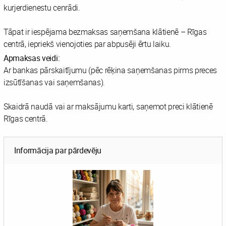
kurjerdienestu cenrādi.
Tāpat ir iespējama bezmaksas saņemšana klātienē – Rīgas
centrā, iepriekš vienojoties par abpusēji ērtu laiku.
Apmaksas veidi:
Ar bankas pārskaitījumu (pēc rēķina saņemšanas pirms preces
izsūtīšanas vai saņemšanas).
Skaidrā naudā vai ar maksājumu karti, saņemot preci klātienē
Rīgas centrā.
Informācija par pārdevēju