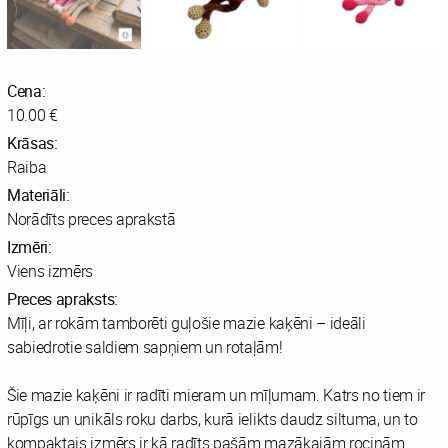
Cena:
10.00 €
Krāsas:
Raiba
Materiāli:
Norādīts preces aprakstā
Izmēri:
Viens izmērs
Preces apraksts:
Mīļi, ar rokām tamborēti guļošie mazie kaķēni – ideāli
sabiedrotie saldiem sapņiem un rotaļām!
Šie mazie kaķēni ir radīti mieram un mīļumam. Katrs no tiem ir
rūpīgs un unikāls roku darbs, kurā ielikts daudz siltuma, un to
kompaktais izmērs ir kā radīts pašām mazākajām rociņām.