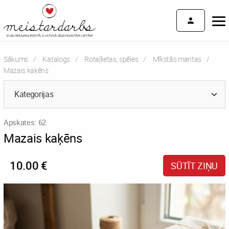
Sākums
Katalogs
Rotaļlietas, spēles
Mīkstās mantas
Current:
Mazais kaķēns
Kategorijas
Apskates: 62
Mazais kaķēns
10.00 €
SŪTĪT ZIŅU