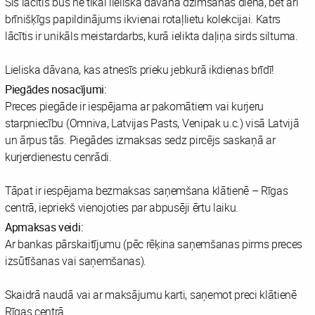
Šis lācītis būs ne tikai lieliska dāvana dzimšanas dienā, bet arī
brīnišķīgs papildinājums ikvienai rotaļlietu kolekcijai. Katrs
lācītis ir unikāls meistardarbs, kurā ielikta daļiņa sirds siltuma.
Lieliska dāvana, kas atnesīs prieku jebkurā ikdienas brīdī!
Piegādes nosacījumi:
Preces piegāde ir iespējama ar pakomātiem vai kurjeru
starpniecību (Omniva, Latvijas Pasts, Venipak u.c.) visā Latvijā
un ārpus tās. Piegādes izmaksas sedz pircējs saskaņā ar
kurjerdienestu cenrādi.
Tāpat ir iespējama bezmaksas saņemšana klātienē – Rīgas
centrā, iepriekš vienojoties par abpusēji ērtu laiku.
Apmaksas veidi:
Ar bankas pārskaitījumu (pēc rēķina saņemšanas pirms preces
izsūtīšanas vai saņemšanas).
Skaidrā naudā vai ar maksājumu karti, saņemot preci klātienē
Rīgas centrā.