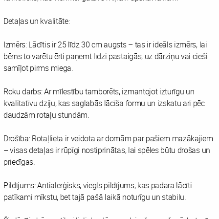
Detaļas un kvalitāte:
Izmērs: Lācītis ir 25 līdz 30 cm augsts – tas ir ideāls izmērs, lai
bērns to varētu ērti paņemt līdzi pastaigās, uz dārziņu vai cieši
samīļot pirms miega.
Roku darbs: Ar mīlestību tamborēts, izmantojot izturīgu un
kvalitatīvu dziju, kas saglabās lācīša formu un izskatu arī pēc
daudzām rotaļu stundām.
Drošība: Rotaļlieta ir veidota ar domām par pašiem mazākajiem
– visas detaļas ir rūpīgi nostiprinātas, lai spēles būtu drošas un
priecīgas.
Pildījums: Antialerģisks, viegls pildījums, kas padara lācīti
patīkami mīkstu, bet tajā pašā laikā noturīgu un stabilu.