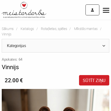
Sākums
Katalogs
Rotaļlietas, spēles
Mīkstās mantas
Current:
Vinnijs
Kategorijas
Apskates: 64
Vinnijs
22.00 €
SŪTĪT ZIŅU