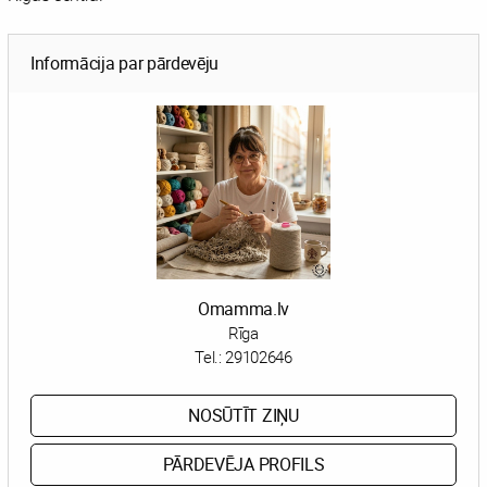
Informācija par pārdevēju
Omamma.lv
Rīga
Tel.:
29102646
NOSŪTĪT ZIŅU
PĀRDEVĒJA PROFILS