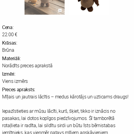
Cena:
22.00 €
Krāsas:
Brūna
Materiāli:
Norādīts preces aprakstā
Izmēri:
Viens izmērs
Preces apraksts:
Mīļais un jautrais lācītis – medus kārotājs un uzticams draugs!
Iepazīstieties ar mūsu lācīti, kurš, šķiet, tikko ir iznācis no
pasakas, lai dotos kopīgos piedzīvojumos. Šī tamborētā
rotaļlieta ir radīta, lai sildītu sirdi un būtu īsts bērnistabas
iemītnieks, kas vienmēr gatavs mīļiem apskāvieniem.