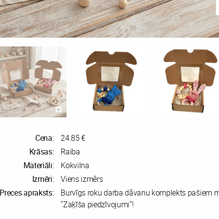
Cena:
24.85 €
Krāsas:
Raiba
Materiāli:
Kokvilna
Izmēri:
Viens izmērs
Preces apraksts:
Burvīgs roku darba dāvanu komplekts pašiem 
"Zaķīša piedzīvojumi"!