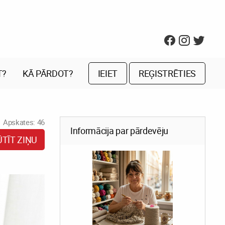
T?
KĀ PĀRDOT?
IEIET
REĢISTRĒTIES
Apskates: 46
Informācija par pārdevēju
ŪTĪT ZIŅU