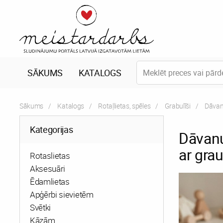
SĀKUMS
KATALOGS
Sākums
Katalogs
Rotaļlietas, spēles
Grabulīši
Curren
Dāvanu
Kategorijas
Dāvanu
ar grau
Rotaslietas
Aksesuāri
Ēdamlietas
Apģērbi sievietēm
Svētki
Kāzām