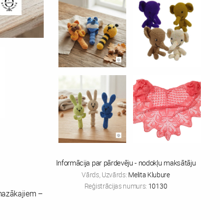
Informācija par pārdevēju - nodokļu maksātāju
Vārds, Uzvārds:
Melita Klubure
Reģistrācijas numurs:
10130
mazākajiem –