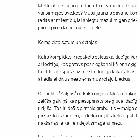
Meklējat ideālu un pārdomātu dāvanu raudzībās,
vai pirmajos svētkos? Mūsu jaunais dāvanu kom
radīts ar mīlestību, lai sniegtu mazulim gan prie
pirmo pieredzi pasaules izpētē.
Komplekta saturs un detaļas:
Katrs komplekts ir iepakots estētiskā, dabīgā ka
ar lodziņu, kas gatavs pasniegšanai kā brīnišķī
Kastītes iekšpusē uz mīksta dabīgā koka vilnas 
atradīsiet divus neatņemamus rotaļu biedrus:
Grabulītis "Zaķītis" uz koka riņķīša: Mīļš, ar ro
zaķīša galviņš, kas piestiprināts pie gluda, dabī
riņķīša. Tas ir ideāls pirmais grabulītis – maiga
piesaista uzmanību, un koka riņķītis lieliski pal
nākšanas laikā, remdējot smaganu niezi.