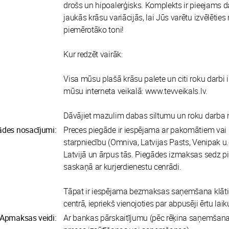
drošs un hipoalerģisks. Komplekts ir pieejams 
jaukās krāsu variācijās, lai Jūs varētu izvēlētie
piemērotāko toni!
Kur redzēt vairāk:
Visa mūsu plašā krāsu palete un citi roku darbi 
mūsu interneta veikalā: www.tevveikals.lv.
Dāvājiet mazulim dabas siltumu un roku darba m
ādes nosacījumi:
Preces piegāde ir iespējama ar pakomātiem vai 
starpniecību (Omniva, Latvijas Pasts, Venipak u.
Latvijā un ārpus tās. Piegādes izmaksas sedz pi
saskaņā ar kurjerdienestu cenrādi.
Tāpat ir iespējama bezmaksas saņemšana klāti
centrā, iepriekš vienojoties par abpusēji ērtu laik
Apmaksas veidi:
Ar bankas pārskaitījumu (pēc rēķina saņemšan