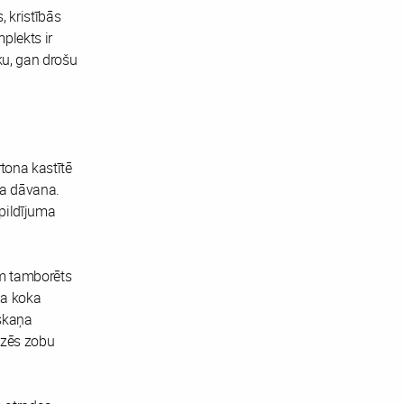
 kristībās
plekts ir
ku, gan drošu
rtona kastītē
ga dāvana.
pildījuma
kām tamborēts
ga koka
 skaņa
īdzēs zobu