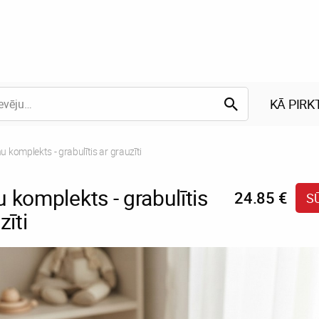
KĀ PIRK
t:
 komplekts - grabulītis ar grauzīti
 komplekts - grabulītis
24.85 €
S
zīti