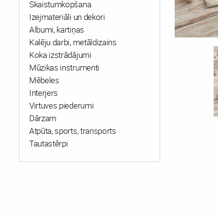
Skaistumkopšana
Izejmateriāli un dekori
Albumi, kartiņas
Kalēju darbi, metāldizains
Koka izstrādājumi
Mūzikas instrumenti
Mēbeles
Interjers
Virtuves piederumi
Dārzam
Atpūta, sports, transports
Tautastērpi