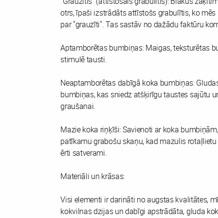
"Grauzītis" (attīstošais grabulītis): Blakus zaķīt
otrs, īpaši izstrādāts attīstošs grabulītis, ko mē
par "grauzīti". Tas sastāv no dažādu faktūru ko
Aptamborētas bumbiņas: Maigas, teksturētas b
stimulē tausti.
Neaptamborētas dabīgā koka bumbiņas: Gluda
bumbiņas, kas sniedz atšķirīgu taustes sajūtu un
graušanai.
Mazie koka riņķīši: Savienoti ar koka bumbiņām,
patīkamu grabošu skaņu, kad mazulis rotaļlietu p
ērti satverami.
Materiāli un krāsas:
Visi elementi ir darināti no augstas kvalitātes, m
kokvilnas dzijas un dabīgi apstrādāta, gluda koka