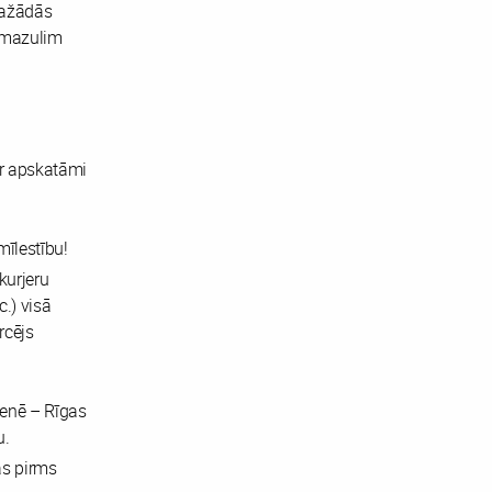
dažādās
s mazulim
ir apskatāmi
īlestību!
kurjeru
c.) visā
rcējs
enē – Rīgas
u.
as pirms