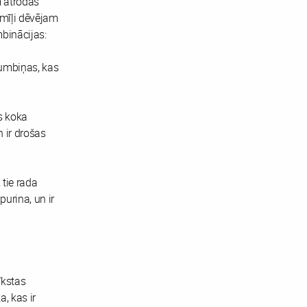
im atrodas
s mīļi dēvējam
mbinācijas:
umbiņas, kas
s koka
 ir drošas
 tie rada
urina, un ir
īkstas
, kas ir