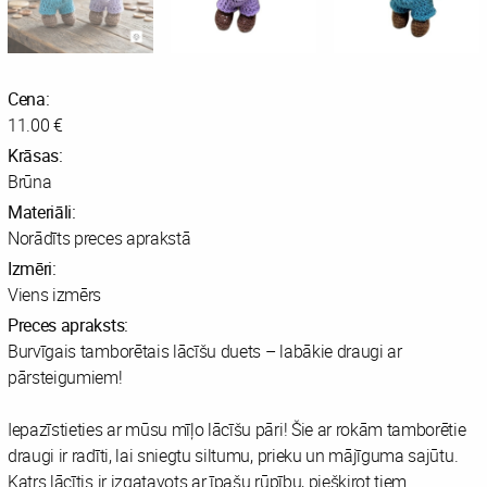
Cena:
11.00 €
Krāsas:
Brūna
Materiāli:
Norādīts preces aprakstā
Izmēri:
Viens izmērs
Preces apraksts:
Burvīgais tamborētais lācīšu duets – labākie draugi ar
pārsteigumiem!
Iepazīstieties ar mūsu mīļo lācīšu pāri! Šie ar rokām tamborētie
draugi ir radīti, lai sniegtu siltumu, prieku un mājīguma sajūtu.
Katrs lācītis ir izgatavots ar īpašu rūpību, piešķirot tiem