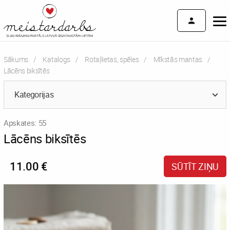
Sākums
Katalogs
Rotaļlietas, spēles
Mīkstās mantas
Current:
Lācēns biksītēs
Kategorijas
Apskates: 55
Lācēns biksītēs
11.00 €
SŪTĪT ZIŅU