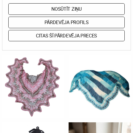
NOSŪTĪT ZIŅU
PĀRDEVĒJA PROFILS
CITAS ŠĪ PĀRDEVĒJA PRECES