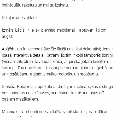
individuālu raksturu un mīlīgu izskatu.
Detaļas un kvalitāte:
Izmērs: Lācīši ir lieliski piemīlīgi mīļošanai – aptuveni 16 cm
augsti.
Apģērbs un funkcionalitāte: Šie lācīši nav tikai dekoratīvi; tiem ir
īpaša, interaktīva detaļa. Katram lācītim ir koši tamborēti šortiņi
(vienam zili, otram lavandas krāsā) ar pieskaņotām lencītēm,
kas ir pilnībā novēlkami. Tas ļauj bērnam rotaļāties ar ģērbšanu
un noģērbšanu, attīstot smalko motoriku un radošumu.
Drošība: Rotaļlieta ir aprīkota ar drošajām actiņām, kas ir stingri
nostiprinātas no iekšpuses, nodrošinot, ka tās ir drošas arī
pašiem mazākajiem.
Materiāls: Tamborēti no kvalitatīvas, mīkstas dzijas, pildīti ar