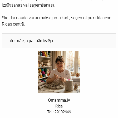
izsūtīšanas vai saņemšanas).
Skaidrā naudā vai ar maksājumu karti, saņemot preci klātienē
Rīgas centrā.
Informācija par pārdevēju
Omamma.lv
Rīga
Tel.:
29102646