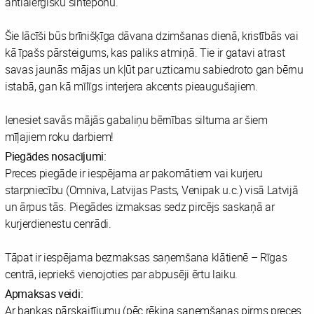
antialerģisku sinteponu.
Šie lācīši būs brīnišķīga dāvana dzimšanas dienā, kristībās vai
kā īpašs pārsteigums, kas paliks atmiņā. Tie ir gatavi atrast
savas jaunās mājas un kļūt par uzticamu sabiedroto gan bērnu
istabā, gan kā mīlīgs interjera akcents pieaugušajiem.
Ienesiet savās mājās gabaliņu bērnības siltuma ar šiem
mīļajiem roku darbiem!
Piegādes nosacījumi:
Preces piegāde ir iespējama ar pakomātiem vai kurjeru
starpniecību (Omniva, Latvijas Pasts, Venipak u.c.) visā Latvijā
un ārpus tās. Piegādes izmaksas sedz pircējs saskaņā ar
kurjerdienestu cenrādi.
Tāpat ir iespējama bezmaksas saņemšana klātienē – Rīgas
centrā, iepriekš vienojoties par abpusēji ērtu laiku.
Apmaksas veidi:
Ar bankas pārskaitījumu (pēc rēķina saņemšanas pirms preces