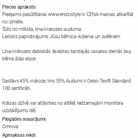
Preces apraksts:
Pieejams pasūtīšanai www.endzistyle.lv CENA mainas atkarībā
no izmēra.
Šūts no mīksta, lina/viskozes auduma.
Lielisks papildinājums Jūsu bērniņa ikdienai un svētkiem.
Lina/viskozes dabiskās šķiedras karstajās vasaras dienās ļauj
bērna ādai elpot.
Sastāvs 45% viskoze, lins 55% Audumi ir Oeko-Tex® Standard
100 sertificēti.
Krāsas dzīvē var atšķirties no attēlā redzamajām monitora
uzstādījumu dēļ.
Piegādes nosacījumi:
Omniva
Apmaksas veidi: