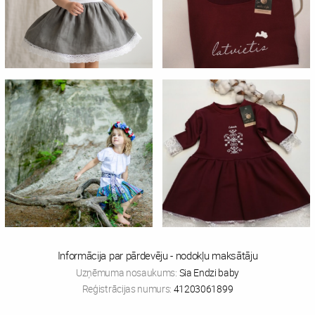
Informācija par pārdevēju - nodokļu maksātāju
Uzņēmuma nosaukums:
Sia Endzi baby
Reģistrācijas numurs:
41203061899