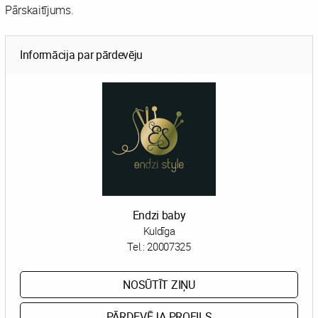
Pārskaitījums.
Informācija par pārdevēju
Endzi baby
Kuldīga
Tel.:
20007325
NOSŪTĪT ZIŅU
PĀRDEVĒJA PROFILS