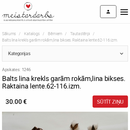
Sākums
Katalogs
Bērniem
Tautastērpi
Current:
Balts lina krekls garām rokām,lina bikses. Raktaina lente.62-116.izm.
Kategorijas
Apskates: 1246
Balts lina krekls garām rokām,lina bikses.
Raktaina lente.62-116.izm.
30.00 €
SŪTĪT ZIŅU