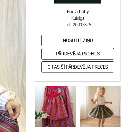
Endzi baby
Kuldīga
Tel.:
20007325
NOSŪTĪT ZIŅU
PĀRDEVĒJA PROFILS
CITAS ŠĪ PĀRDEVĒJA PRECES