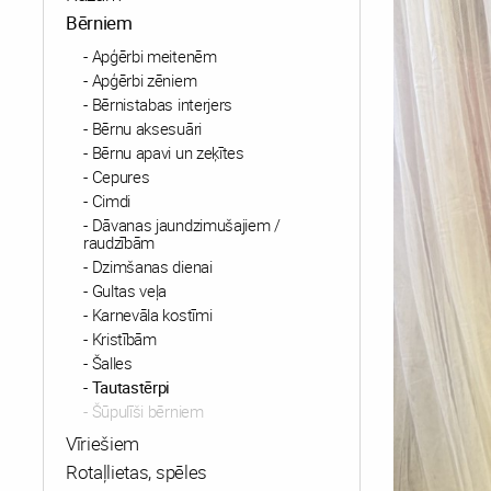
Bērniem
Apģērbi meitenēm
Apģērbi zēniem
Bērnistabas interjers
Bērnu aksesuāri
Bērnu apavi un zeķītes
Cepures
Cimdi
Dāvanas jaundzimušajiem /
raudzībām
Dzimšanas dienai
Gultas veļa
Karnevāla kostīmi
Kristībām
Šalles
Tautastērpi
Šūpulīši bērniem
Vīriešiem
Rotaļlietas, spēles