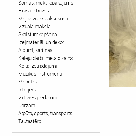
Somas, maki, iepakojums
Ēkas un būves
Mājdzīvnieku aksesuāri
Vizuālā māksla
Skaistumkopšana
Izejmateriāli un dekori
Albumi, kartiņas
Kalēju darbi, metāldizains
Koka izstrādājumi
Mūzikas instrumenti
Mēbeles
Interjers
Virtuves piederumi
Dārzam
Atpūta, sports, transports
Tautastērpi