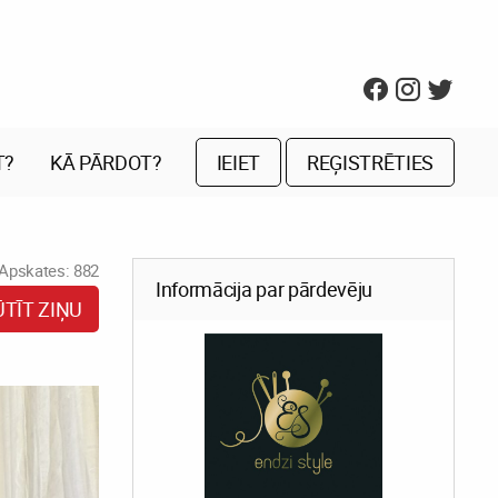
T?
KĀ PĀRDOT?
IEIET
REĢISTRĒTIES
Apskates: 882
Informācija par pārdevēju
ŪTĪT ZIŅU