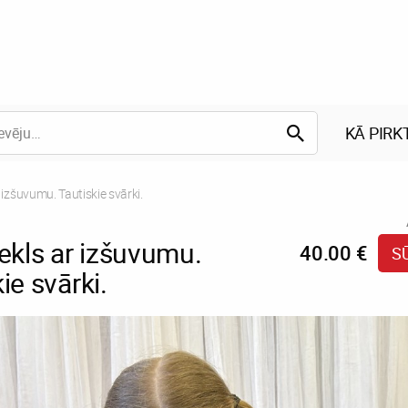
KĀ PIRK
r izšuvumu. Tautiskie svārki.
rekls ar izšuvumu.
40.00 €
S
ie svārki.