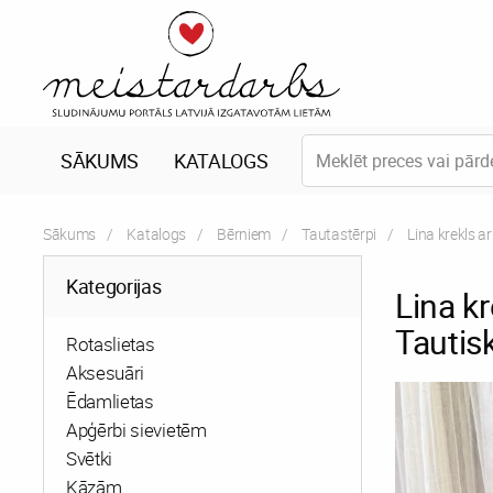
SĀKUMS
KATALOGS
Sākums
Katalogs
Bērniem
Tautastērpi
Current:
Lina krekls a
Kategorijas
Lina k
Tautisk
Rotaslietas
Aksesuāri
Ēdamlietas
Apģērbi sievietēm
Svētki
Kāzām