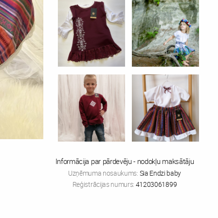
Informācija par pārdevēju - nodokļu maksātāju
Uzņēmuma nosaukums:
Sia Endzi baby
Reģistrācijas numurs:
41203061899