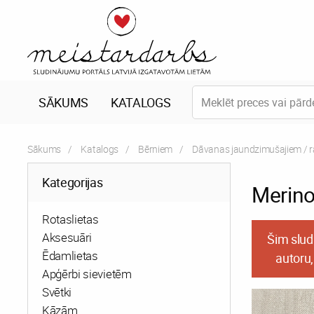
SĀKUMS
KATALOGS
Sākums
Katalogs
Bērniem
Dāvanas jaundzimušajiem / 
Kategorijas
Merino
Rotaslietas
Aksesuāri
Šim slud
Ēdamlietas
autoru,
Apģērbi sievietēm
Svētki
Kāzām