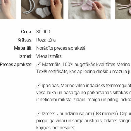
Cena:
30.00 €
Krāsas:
Rozā, Zila
Materiāli:
Norādīts preces aprakstā
Izmēri:
Viens izmērs
Preces apraksts:
🔗 Materiāls: 100% augstākās kvalitātes Merino 
Tex® sertifikāts, kas apliecina drošību mazuļa ju
🔗 Īpašības: Merino vilna ir dabisks termoregulāt
vēsā laikā un pasargā no pārkaršanas siltākās d
ir neticami mīksta, zīdaini maiga un pilnīgi neko
🔗 Izmērs: Jaundzimušajam (0-3 mēneši). Cepurīt
pieguļ galviņai un sargā austiņas, zeķītes stingri
kājiņas, bet nespiež.