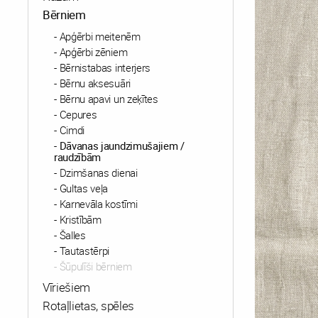
Bērniem
Apģērbi meitenēm
Apģērbi zēniem
Bērnistabas interjers
Bērnu aksesuāri
Bērnu apavi un zeķītes
Cepures
Cimdi
Dāvanas jaundzimušajiem /
raudzībām
Dzimšanas dienai
Gultas veļa
Karnevāla kostīmi
Kristībām
Šalles
Tautastērpi
Šūpulīši bērniem
Vīriešiem
Rotaļlietas, spēles