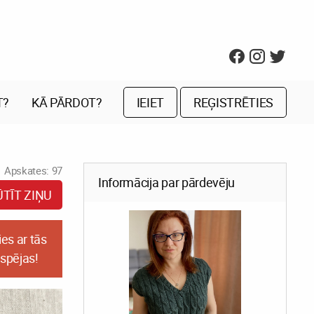
T?
KĀ PĀRDOT?
IEIET
REĢISTRĒTIES
Apskates: 97
Informācija par pārdevēju
ŪTĪT ZIŅU
es ar tās
espējas!