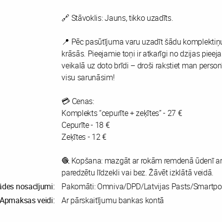
🔗 Stāvoklis: Jauns, tikko uzadīts.
📍 Pēc pasūtījuma varu uzadīt šādu komplektiņu 
krāsās. Pieejamie toņi ir atkarīgi no dzijas piee
veikalā uz doto brīdi – droši rakstiet man person
visu sarunāsim!
💳 Cenas:
Komplekts “cepurīte + zeķītes” - 27 €
Cepurīte - 18 €
Zeķītes - 12 €
🧶 Kopšana: mazgāt ar rokām remdenā ūdenī ar 
paredzētu līdzekli vai bez. Žāvēt izklātā veidā.
ādes nosacījumi:
Pakomāti: Omniva/DPD/Latvijas Pasts/Smartpo
Apmaksas veidi:
Ar pārskaitījumu bankas kontā