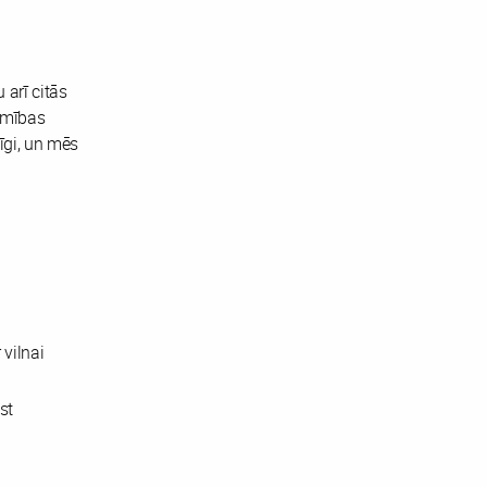
arī citās
jamības
īgi, un mēs
vilnai
st