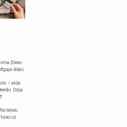
vilna (Oeko-
tīgajai ādai).
ors – silda
ienās. Dzija
ž!
e lieliski
 turas uz