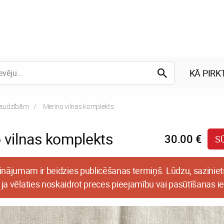
KĀ PIRK
raudzībām
Current:
Merino vilnas komplekts
 vilnas komplekts
30.00 €
S
inājumam ir beidzies publicēšanas termiņš. Lūdzu, sazinieti
 ja vēlaties noskaidrot preces pieejamību vai pasūtīšanas i