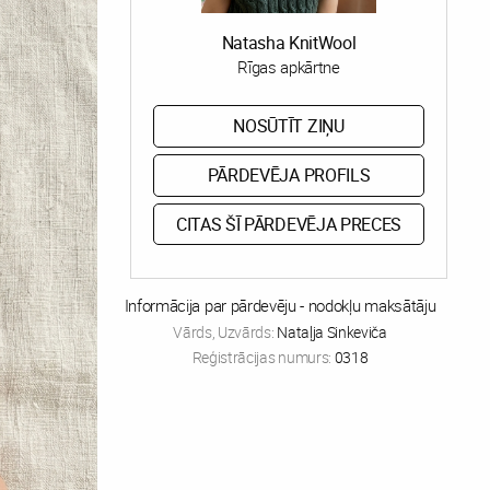
Natasha KnitWool
Rīgas apkārtne
NOSŪTĪT ZIŅU
PĀRDEVĒJA PROFILS
CITAS ŠĪ PĀRDEVĒJA PRECES
Informācija par pārdevēju - nodokļu maksātāju
Vārds, Uzvārds:
Nataļja Sinkeviča
Reģistrācijas numurs:
0318