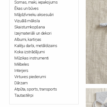
Somas, maki, iepakojums
Ēkas un būves
Mājdzīvnieku aksesuāri
Vizuālā māksla
Skaistumkopšana
Izejmateriāli un dekori
Albumi, kartiņas
Kalēju darbi, metāldizains
Koka izstrādājumi
Mūzikas instrumenti
Mēbeles
Interjers
Virtuves piederumi
Dārzam
Atpūta, sports, transports
Tautastērpi