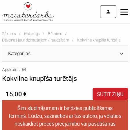
Sākums
Katalogs
Bērniem
Dāvanas jaundzimušajiem / raudzībām
Current:
Kokvilna knupīša turētājs
Kategorijas
Apskates: 64
Kokvilna knupīša turētājs
15.00 €
SŪTĪT ZIŅU
Šim sludinājumam ir beidzies publicēšanas
termiņš. Lūdzu, sazinieties ar tās autoru, ja vēlaties
noskaidrot preces pieejamību vai pasūtīšanas