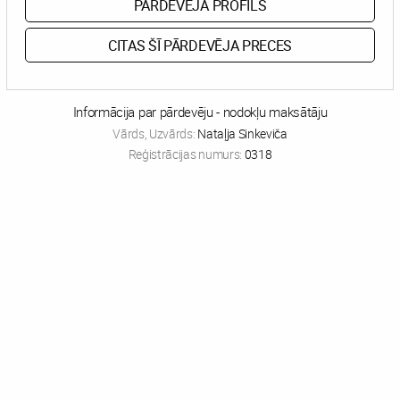
PĀRDEVĒJA PROFILS
CITAS ŠĪ PĀRDEVĒJA PRECES
Informācija par pārdevēju - nodokļu maksātāju
Vārds, Uzvārds:
Nataļja Sinkeviča
Reģistrācijas numurs:
0318