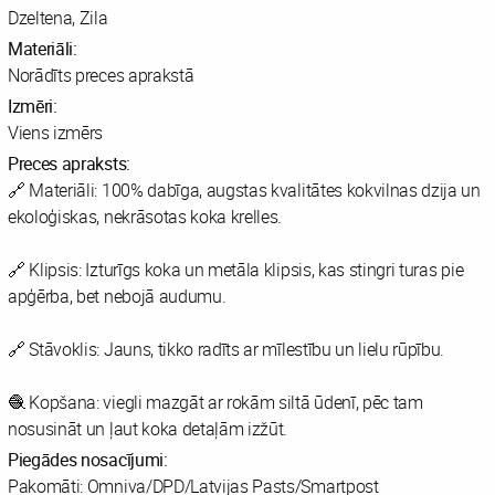
Dzeltena, Zila
Materiāli:
Norādīts preces aprakstā
Izmēri:
Viens izmērs
Preces apraksts:
🔗 Materiāli: 100% dabīga, augstas kvalitātes kokvilnas dzija un
ekoloģiskas, nekrāsotas koka krelles.
🔗 Klipsis: Izturīgs koka un metāla klipsis, kas stingri turas pie
apģērba, bet nebojā audumu.
🔗 Stāvoklis: Jauns, tikko radīts ar mīlestību un lielu rūpību.
🧶 Kopšana: viegli mazgāt ar rokām siltā ūdenī, pēc tam
nosusināt un ļaut koka detaļām izžūt.
Piegādes nosacījumi:
Pakomāti: Omniva/DPD/Latvijas Pasts/Smartpost