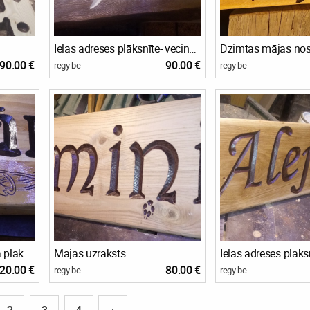
Ielas adreses plāksnīte- vecināta
Dzimtas mājas no
90.00 €
90.00 €
regy be
regy be
Mājas nosaukuma koka plāksnīte
Mājas uzraksts
Ielas adreses plaks
20.00 €
80.00 €
regy be
regy be