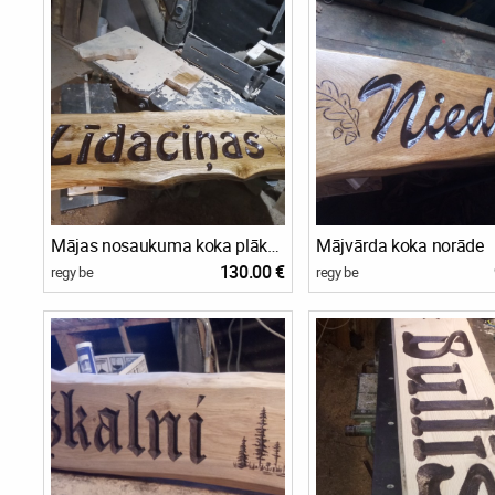
Mājas nosaukuma koka plāksne
Mājvārda koka norāde
130.00 €
regy be
regy be