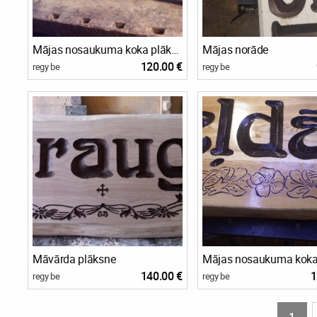
Mājas nosaukuma koka plāksne
Mājas norāde
120.00 €
regy be
regy be
Māvārda plāksne
140.00 €
1
regy be
regy be