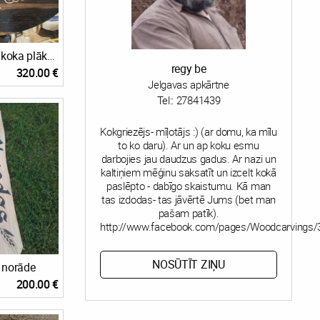
Mājas nosaukuma koka plāksne
regy be
320.00 €
Jelgavas apkārtne
Tel::
27841439
Kokgriezējs- mīļotājs :) (ar domu, ka mīlu
to ko daru). Ar un ap koku esmu
darbojies jau daudzus gadus. Ar nazi un
kaltiņiem mēģinu saksatīt un izcelt kokā
paslēpto - dabīgo skaistumu. Kā man
tas izdodas- tas jāvērtē Jums (bet man
pašam patīk).
http://www.facebook.com/pages/Woodcarvings
NOSŪTĪT ZIŅU
 norāde
200.00 €