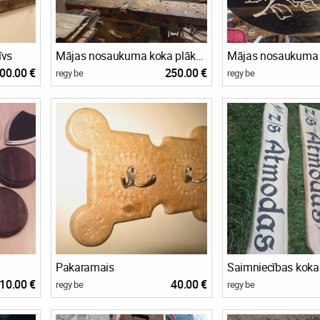
īvs
Mājas nosaukuma koka plāksne
00.00 €
250.00 €
regy be
regy be
Pakaramais
Saimniecības koka
10.00 €
40.00 €
regy be
regy be