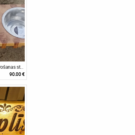
Ģimenes mīluļa barošanas stacija
90.00 €