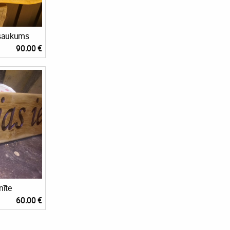
saukums
90.00 €
nīte
60.00 €