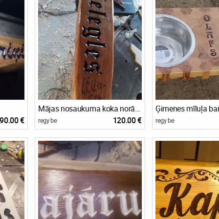
Mājas nosaukuma koka norāde
90.00 €
120.00 €
regy be
regy be