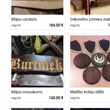
Mājas uzraksts
Dekoratīvs zomena stat
166.00 €
1
regy be
regy be
Mājas nosaukums
Medību trofeju dēlīši
140.00 €
regy be
regy be