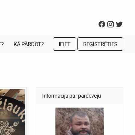
T?
KĀ PĀRDOT?
IEIET
REĢISTRĒTIES
Informācija par pārdevēju