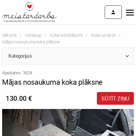
Sākums
Katalogs
Koka izstrādājumi
Koka uzraksti
Current:
Mājas nosaukuma koka plāksne
Kategorijas
Apskates: 1624
Mājas nosaukuma koka plāksne
130.00 €
SŪTĪT ZIŅU