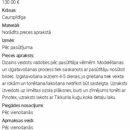
130.00 €
Krāsas:
Caurspīdīga
Materiāli:
Norādīts preces aprakstā
Izmēri:
Pēc pasūtījuma
Preces apraksts:
Dizains veidots vadoties pēc pasūtītāja vēlmēm. Modelēšanas
un izgatavošanas process tiek saskaņots ar pasūtītāju nosūtot
bildes. Izgatavošana aizņem 4-5 dienas, jo griešana tiek veikta
ar rokām un tonēšana/lakošana nedrīkst būt sasteigta. Uzraksts
izveidots uz limētas ozola plāksnes, burti un zīmējums tonēti ar
Pinotex, uzraksts lakots ar Tikkurila kuģu koka detaļu laku.
Piegādes nosacījumi:
Pēc vienošanās
Apmaksas veidi:
Pēc vienošanās