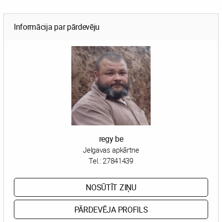
Informācija par pārdevēju
regy be
Jelgavas apkārtne
Tel.:
27841439
NOSŪTĪT ZIŅU
PĀRDEVĒJA PROFILS