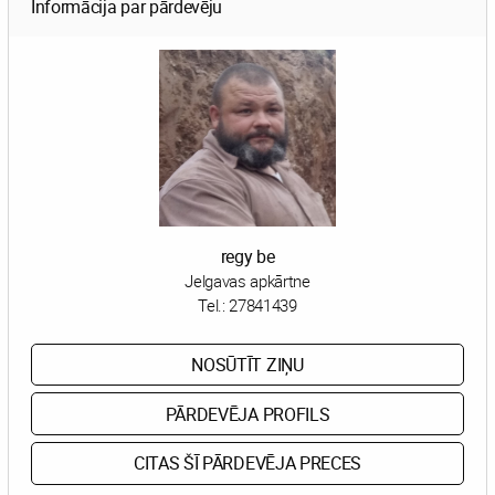
Informācija par pārdevēju
regy be
Jelgavas apkārtne
Tel.:
27841439
NOSŪTĪT ZIŅU
PĀRDEVĒJA PROFILS
CITAS ŠĪ PĀRDEVĒJA PRECES