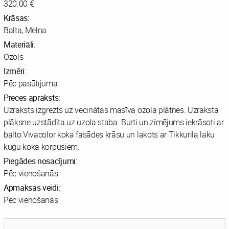
320.00 €
Krāsas:
Balta, Melna
Materiāli:
Ozols
Izmēri:
Pēc pasūtījuma
Preces apraksts:
Uzraksts izgrezts uz vecinātas masīva ozola plātnes. Uzraksta
plāksne uzstādīta uz uzola staba. Burti un zīmējums iekrāsoti ar
balto Vivacolor koka fasādes krāsu un lakots ar Tikkurila laku
kuģu koka korpusiem.
Piegādes nosacījumi:
Pēc vienošanās
Apmaksas veidi:
Pēc vienošanās