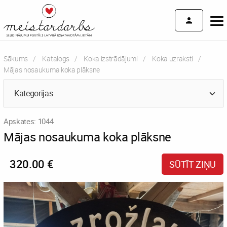
Sākums
Katalogs
Koka izstrādājumi
Koka uzraksti
Current:
Mājas nosaukuma koka plāksne
Kategorijas
Apskates: 1044
Mājas nosaukuma koka plāksne
320.00 €
SŪTĪT ZIŅU