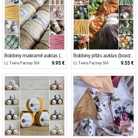
Bobbiny makramē auklas (macrame cords)
Bobbiny pītās auklas (braided cords)
9.95 €
9.55 €
LL Twins Factory SIA
LL Twins Factory SIA