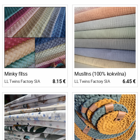
Minky flīss
Muslīns (100% kokvilna)
8.15 €
6.45 €
LL Twins Factory SIA
LL Twins Factory SIA