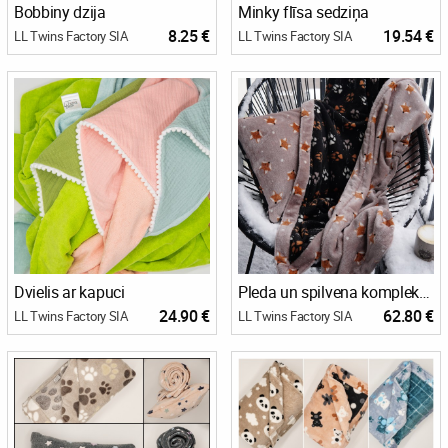
Bobbiny dzija
Minky flīsa sedziņa
8.25 €
19.54 €
LL Twins Factory SIA
LL Twins Factory SIA
Dvielis ar kapuci
Pleda un spilvena komplekts (divpusējs dizains)
24.90 €
62.80 €
LL Twins Factory SIA
LL Twins Factory SIA