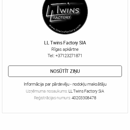
LL Twins Factory SIA
Rīgas apkārtne
Tel::
+37123271871
NOSŪTĪT ZIŅU
Informācija par pārdevēju - nodokļu maksātāju
Uzņēmuma nosaukums:
LL Twins Factory SIA
Reģistrācijas numurs:
40203308478