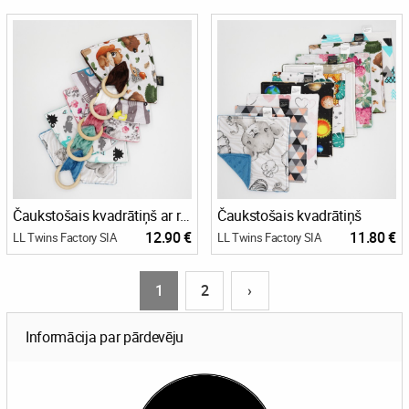
Čaukstošais kvadrātiņš ar riņķi
Čaukstošais kvadrātiņš
12.90 €
11.80 €
LL Twins Factory SIA
LL Twins Factory SIA
1
2
›
Informācija par pārdevēju