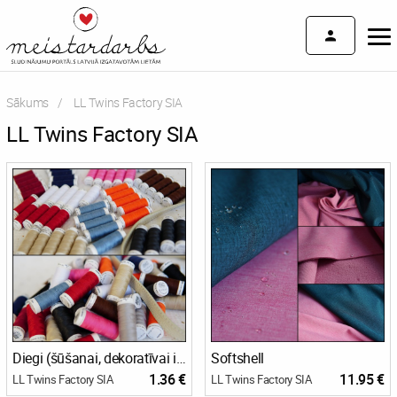
Sākums
Current:
LL Twins Factory SIA
LL Twins Factory SIA
Diegi (šūšanai, dekoratīvai izšūšanai, stepēšanai u.c.)
Softshell
1.36 €
11.95 €
LL Twins Factory SIA
LL Twins Factory SIA