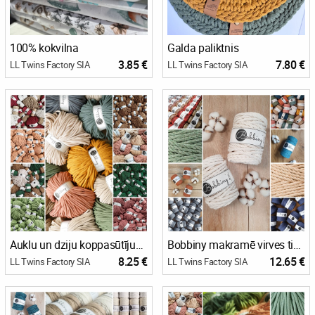
100% kokvilna
Galda paliktnis
3.85 €
7.80 €
LL Twins Factory SIA
LL Twins Factory SIA
Auklu un dziju koppasūtījumi
Bobbiny makramē virves tipa 3PLY auklas (macrame rope)
8.25 €
12.65 €
LL Twins Factory SIA
LL Twins Factory SIA