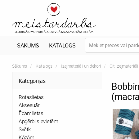
SĀKUMS
KATALOGS
Sākums
Katalogs
Izejmateriāli un dekori
Citi izejmateriāli
Kategorijas
Bobbin
(macra
Rotaslietas
Aksesuāri
Ēdamlietas
Apģērbi sievietēm
Svētki
Kāzām