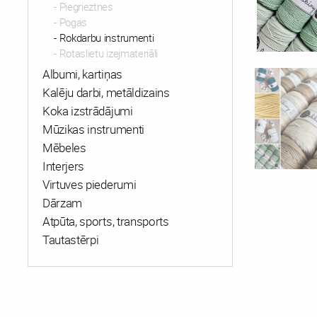
Piegrieztnes
Pogas
Rokdarbu instrumenti
Rotaslietu izejmateriāli
Albumi, kartiņas
Kalēju darbi, metāldizains
Koka izstrādājumi
Mūzikas instrumenti
Mēbeles
Interjers
Virtuves piederumi
Dārzam
Atpūta, sports, transports
Tautastērpi