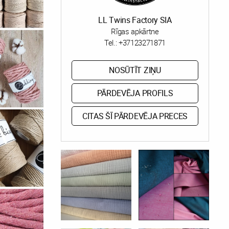
LL Twins Factory SIA
Rīgas apkārtne
Tel.:
+37123271871
NOSŪTĪT ZIŅU
PĀRDEVĒJA PROFILS
CITAS ŠĪ PĀRDEVĒJA PRECES