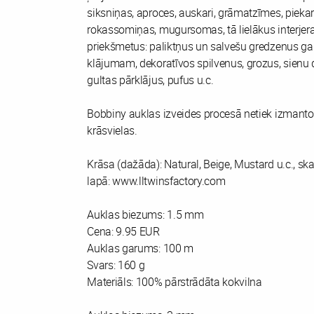
siksniņas, aproces, auskari, grāmatzīmes, piekari
rokassomiņas, mugursomas, tā lielākus interjer
priekšmetus: paliktņus un salvešu gredzenus ga
klājumam, dekoratīvos spilvenus, grozus, sienu 
gultas pārklājus, pufus u.c.
Bobbiny auklas izveides procesā netiek izmanto
krāsvielas.
Krāsa (dažāda): Natural, Beige, Mustard u.c., sk
lapā: www.lltwinsfactory.com
Auklas biezums: 1.5 mm
Cena: 9.95 EUR
Auklas garums: 100 m
Svars: 160 g
Materiāls: 100% pārstrādāta kokvilna