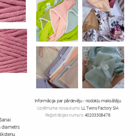
Informācija par pārdevēju - nodokļu maksātāju
Uzņēmuma nosaukums:
LL Twins Factory SIA
Reģistrācijas numurs:
40203308478
šanai
s diametrs
ulksteņu