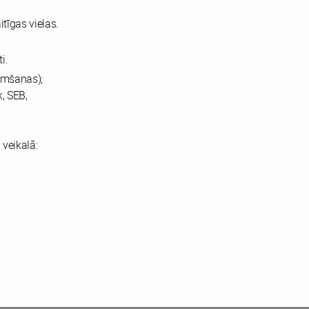
tīgas vielas.
i.
emšanas);
, SEB,
 veikalā: