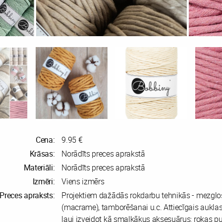
Cena:
9.95 €
Krāsas:
Norādīts preces aprakstā
Materiāli:
Norādīts preces aprakstā
Izmēri:
Viens izmērs
Preces apraksts:
Projektiem dažādās rokdarbu tehnikās - mezglo
(macrame), tamborēšanai u.c. Attiecīgais aukla
ļauj izveidot kā smalkākus aksesuārus: rokas p