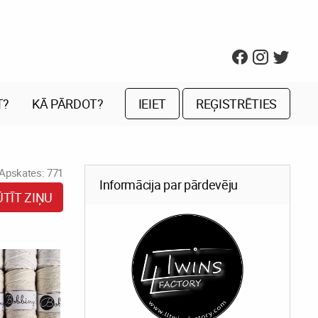
T?
KĀ PĀRDOT?
IEIET
REĢISTRĒTIES
Apskates: 771
Informācija par pārdevēju
ŪTĪT ZIŅU