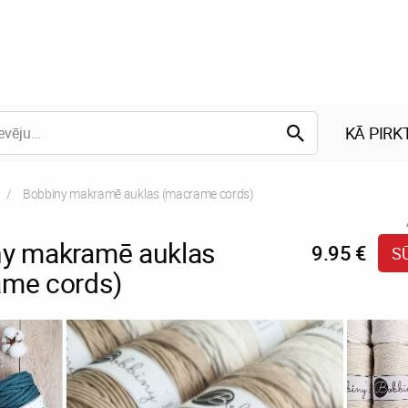
KĀ PIRK
Current:
Bobbiny makramē auklas (macrame cords)
y makramē auklas
9.95 €
S
me cords)