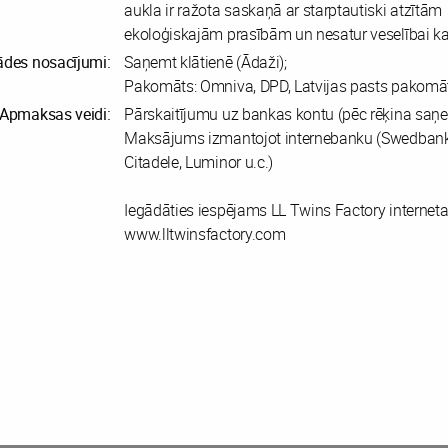
aukla ir ražota saskaņā ar starptautiski atzītām
ekoloģiskajām prasībām un nesatur veselībai kai
ādes nosacījumi:
Saņemt klātienē (Ādaži);
Pakomāts: Omniva, DPD, Latvijas pasts pakomāt
Apmaksas veidi:
Pārskaitījumu uz bankas kontu (pēc rēķina saņ
Maksājums izmantojot internebanku (Swedbank
Citadele, Luminor u.c.)
Iegādāties iespējams LL Twins Factory interneta
www.lltwinsfactory.com