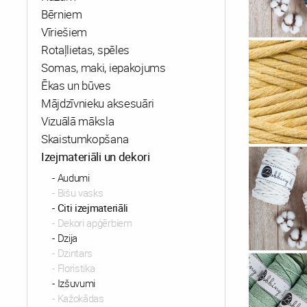
Bērniem
Vīriešiem
Rotaļlietas, spēles
Somas, maki, iepakojums
Ēkas un būves
Mājdzīvnieku aksesuāri
Vizuālā māksla
Skaistumkopšana
Izejmateriāli un dekori
Audumi
Bišu vasks
Citi izejmateriāli
Dekori apģērbiem
Dzija
Dzintars
Floristika
Izšuvumi
Kažokādas