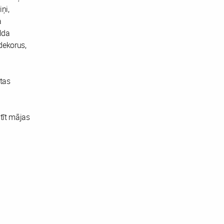
ņi,
a
lda
dekorus,
tas
atīt mājas