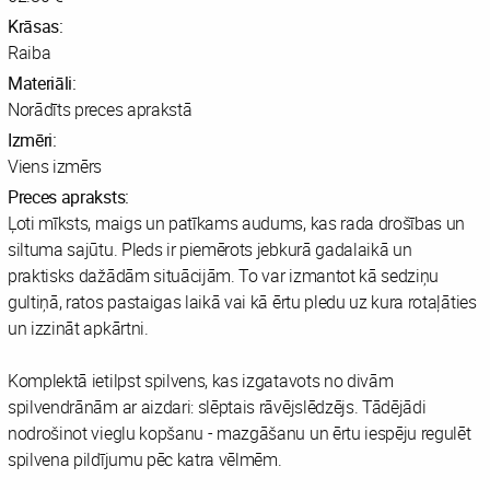
Krāsas:
Raiba
Materiāli:
Norādīts preces aprakstā
Izmēri:
Viens izmērs
Preces apraksts:
Ļoti mīksts, maigs un patīkams audums, kas rada drošības un
siltuma sajūtu. Pleds ir piemērots jebkurā gadalaikā un
praktisks dažādām situācijām. To var izmantot kā sedziņu
gultiņā, ratos pastaigas laikā vai kā ērtu pledu uz kura rotaļāties
un izzināt apkārtni.
Komplektā ietilpst spilvens, kas izgatavots no divām
spilvendrānām ar aizdari: slēptais rāvējslēdzējs. Tādējādi
nodrošinot vieglu kopšanu - mazgāšanu un ērtu iespēju regulēt
spilvena pildījumu pēc katra vēlmēm.