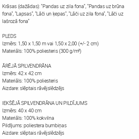
Krāsas (dažādas): "Pandas uz zila fona", "Pandas uz brūna
fona", "Lapsas", "Lāči un ķepas", "Lāči uz zila fona", "Lāči uz
lašrozā fona"
PLEDS
Izmērs: 1,50 x 1,50 m vai 1,50 x 2,00 (+/- 2 cm)
Materiāls: 100% poliesteris (300 g/m²)
ĀRĒJĀ SPILVENDRĀNA
Izmērs: 42 x 42 cm
Materiāls: 100% poliesteris
Aizdare: slēptais rāvējslēdzējs
IEKŠĒJĀ SPILVENDRĀNA UN PILDĪJUMS
Izmērs: 40 x 40 cm
Materiāls: 100% kokvilna
Pildījums: poliestera bumbiņas
Aizdare: slēptais rāvējslēdzējs