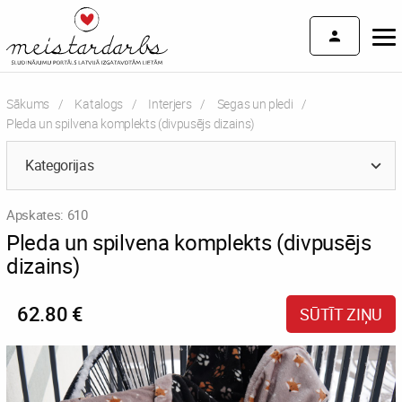
Sākums
Katalogs
Interjers
Segas un pledi
Current:
Pleda un spilvena komplekts (divpusējs dizains)
Kategorijas
Apskates: 610
Pleda un spilvena komplekts (divpusējs
dizains)
62.80 €
SŪTĪT ZIŅU