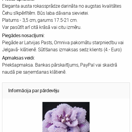
Eleganta austa rokassprādze darināta no augstas kvalitātes
Čehu sīkpērlītēm. Būs laba dāvana sievietei.
Platums - 3,5 cm, garums 17.5-21 cm.
Var pasūtīt arī citā krāsā vai citu izmēru.
Piegādes nosacījumi:
Piegāde ar Latvijas Pasts, Omniva pakomātu starpniecību vai
Jelgavā- klātienē. Sūtīšanas izmaksas sedz klients (4.- Euro)
Apmaksas veidi:
Priekšapmaksa. Bankas pārskaitījums, PayPal vai skaidrā
naudā pie saņemšanas klātienē.
Informācija par pārdevēju