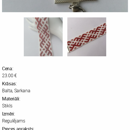
Cena:
23.00 €
Krāsas:
Balta, Sarkana
Materiāli:
Stikls
Izmēri:
Regulējams
Preces apraksts: