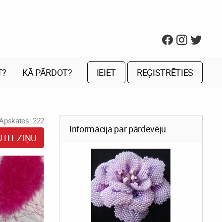
T?
KĀ PĀRDOT?
IEIET
REĢISTRĒTIES
Apskates: 222
Informācija par pārdevēju
ŪTĪT ZIŅU