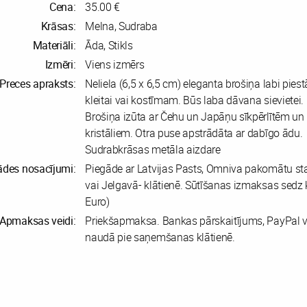
Cena:
35.00 €
Krāsas:
Melna, Sudraba
Materiāli:
Āda, Stikls
Izmēri:
Viens izmērs
Preces apraksts:
Neliela (6,5 x 6,5 cm) eleganta brošiņa labi pies
kleitai vai kostīmam. Būs laba dāvana sievietei.
Brošiņa izūta ar Čehu un Japāņu sīkpērlītēm u
kristāliem. Otra puse apstrādāta ar dabīgo ādu.
Sudrabkrāsas metāla aizdare
ādes nosacījumi:
Piegāde ar Latvijas Pasts, Omniva pakomātu st
vai Jelgavā- klātienē. Sūtīšanas izmaksas sedz k
Euro)
Apmaksas veidi:
Priekšapmaksa. Bankas pārskaitījums, PayPal v
naudā pie saņemšanas klātienē.