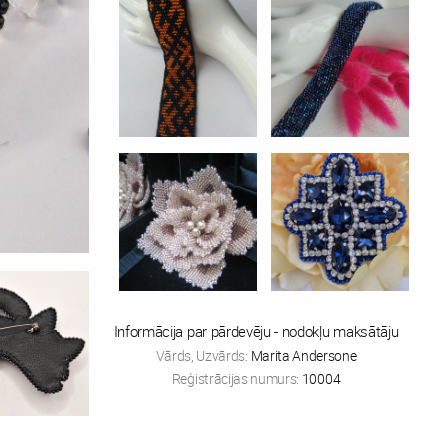
Informācija par pārdevēju - nodokļu maksātāju
Vārds, Uzvārds:
Marita Andersone
Reģistrācijas numurs:
10004