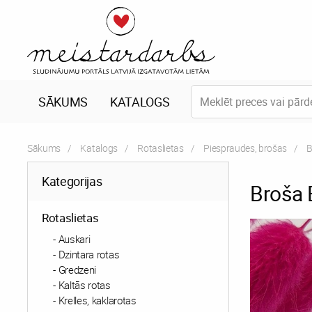
SĀKUMS
KATALOGS
Sākums
Katalogs
Rotaslietas
Piespraudes, brošas
C
B
Kategorijas
Broša 
Rotaslietas
Auskari
Dzintara rotas
Gredzeni
Kaltās rotas
Krelles, kaklarotas