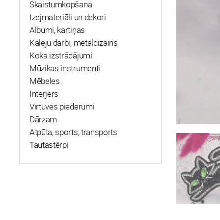
Skaistumkopšana
Izejmateriāli un dekori
Albumi, kartiņas
Kalēju darbi, metāldizains
Koka izstrādājumi
Mūzikas instrumenti
Mēbeles
Interjers
Virtuves piederumi
Dārzam
Atpūta, sports, transports
Tautastērpi