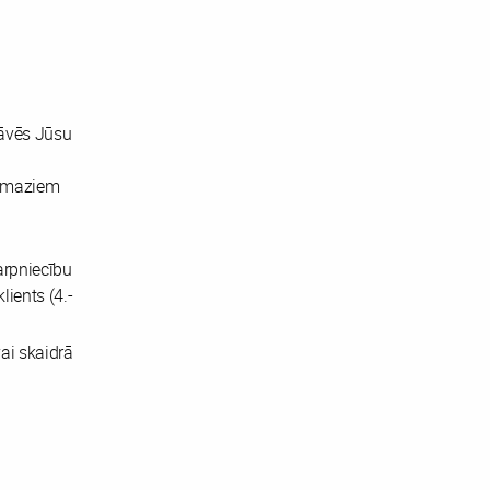
tāvēs Jūsu
n maziem
arpniecību
lients (4.-
ai skaidrā