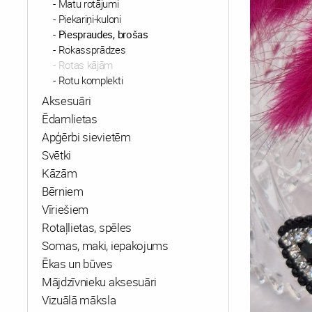
Matu rotājumi
Piekariņi-kuloni
Piespraudes, brošas
Rokassprādzes
Rotas kājām
Rotu komplekti
Aksesuāri
Ēdamlietas
Apģērbi sievietēm
Svētki
Kāzām
Bērniem
Vīriešiem
Rotaļlietas, spēles
Somas, maki, iepakojums
Ēkas un būves
Mājdzīvnieku aksesuāri
Vizuālā māksla