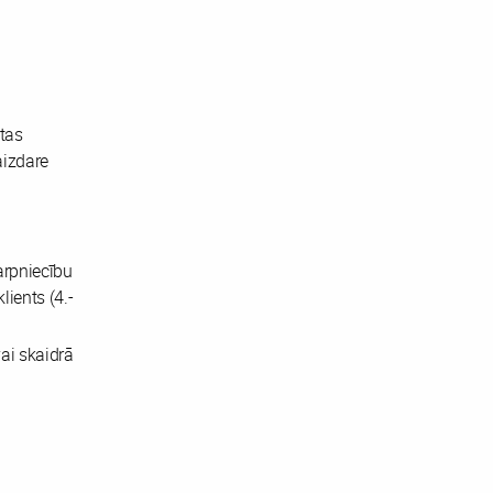
tas
aizdare
arpniecību
lients (4.-
ai skaidrā