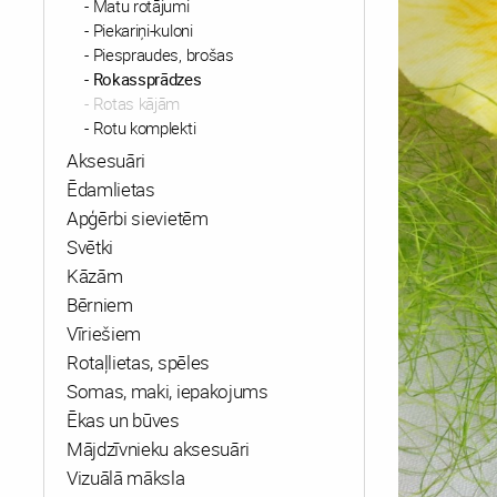
Matu rotājumi
Piekariņi-kuloni
Piespraudes, brošas
Rokassprādzes
Rotas kājām
Rotu komplekti
Aksesuāri
Ēdamlietas
Apģērbi sievietēm
Svētki
Kāzām
Bērniem
Vīriešiem
Rotaļlietas, spēles
Somas, maki, iepakojums
Ēkas un būves
Mājdzīvnieku aksesuāri
Vizuālā māksla