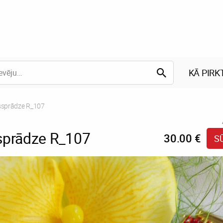
KĀ PIRK
t:
sprādze R_107
sprādze R_107
30.00 €
S