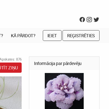
T?
KĀ PĀRDOT?
IEIET
REĢISTRĒTIES
Apskates: 876
Informācija par pārdevēju
ŪTĪT ZIŅU