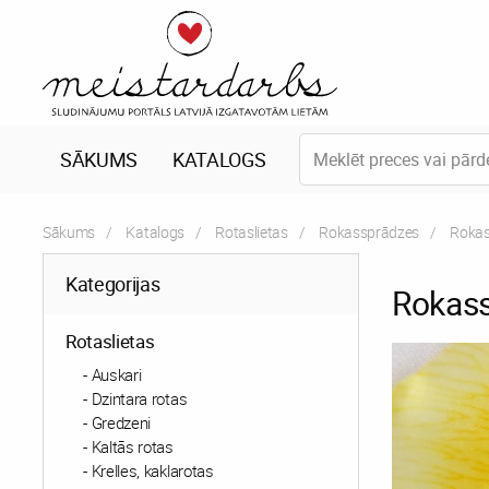
SĀKUMS
KATALOGS
Sākums
Katalogs
Rotaslietas
Rokassprādzes
Curren
Rokas
Kategorijas
Rokas
Rotaslietas
Auskari
Dzintara rotas
Gredzeni
Kaltās rotas
Krelles, kaklarotas