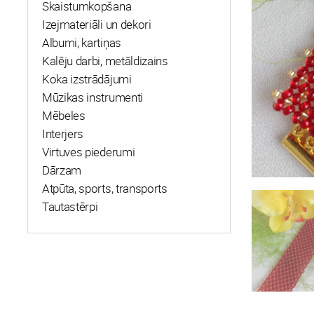
Skaistumkopšana
Izejmateriāli un dekori
Albumi, kartiņas
Kalēju darbi, metāldizains
Koka izstrādājumi
Mūzikas instrumenti
Mēbeles
Interjers
Virtuves piederumi
Dārzam
Atpūta, sports, transports
Tautastērpi