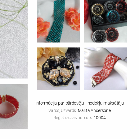
Informācija par pārdevēju - nodokļu maksātāju
Vārds, Uzvārds:
Marita Andersone
Reģistrācijas numurs:
10004