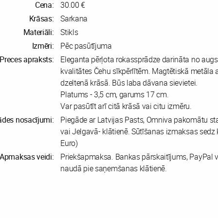
Cena:
30.00 €
Krāsas:
Sarkana
Materiāli:
Stikls
Izmēri:
Pēc pasūtījuma
Preces apraksts:
Eleganta pērļota rokassprādze darināta no augs
kvalitātes Čehu sīkpērlītēm. Magtētiskā metāla 
dzeltenā krāsā. Būs laba dāvana sievietei.
Platums - 3,5 cm, garums 17 cm.
Var pasūtīt arī citā krāsā vai citu izmēru.
ādes nosacījumi:
Piegāde ar Latvijas Pasts, Omniva pakomātu st
vai Jelgavā- klātienē. Sūtīšanas izmaksas sedz k
Euro)
Apmaksas veidi:
Priekšapmaksa. Bankas pārskaitījums, PayPal v
naudā pie saņemšanas klātienē.