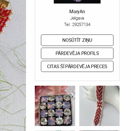
MaryAn
Jelgava
Tel.:
29257134
NOSŪTĪT ZIŅU
PĀRDEVĒJA PROFILS
CITAS ŠĪ PĀRDEVĒJA PRECES