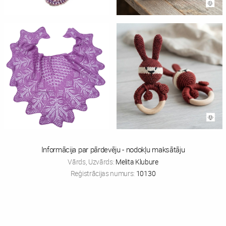
Informācija par pārdevēju - nodokļu maksātāju
Vārds, Uzvārds:
Melita Klubure
Reģistrācijas numurs:
10130