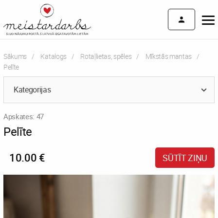
Sākums
Katalogs
Rotaļlietas, spēles
Mīkstās mantas
Current:
Pelīte
Kategorijas
Apskates: 47
Pelīte
10.00 €
SŪTĪT ZIŅU