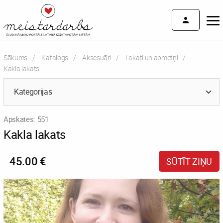
Sākums
Katalogs
Aksesuāri
Lakati un apmetņi
Current:
Kakla lakats
Kategorijas
Apskates: 551
Kakla lakats
45.00 €
SŪTĪT ZIŅU