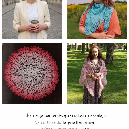
Informācija par pārdevēju - nodokļu maksātāju
Vārds, Uzvārds:
Tatjana Bespalova
Reģistrācijas numurs:
11368