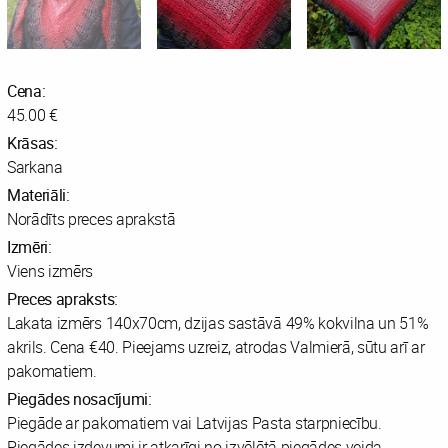
Cena:
45.00 €
Krāsas:
Sarkana
Materiāli:
Norādīts preces aprakstā
Izmēri:
Viens izmērs
Preces apraksts:
Lakata izmērs 140x70cm, dzijas sastāvā 49% kokvilna un 51%
akrils. Cena €40. Pieejams uzreiz, atrodas Valmierā, sūtu arī ar
pakomatiem.
Piegādes nosacījumi:
Piegāde ar pakomatiem vai Latvijas Pasta starpniecību.
Piegādes izdevumi ir atkarīgi no izvēlētā piegādes veida.