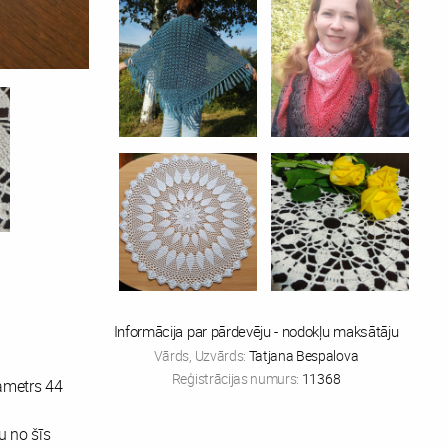
Informācija par pārdevēju - nodokļu maksātāju
Vārds, Uzvārds:
Tatjana Bespalova
Reģistrācijas numurs:
11368
iametrs 44
u no šīs