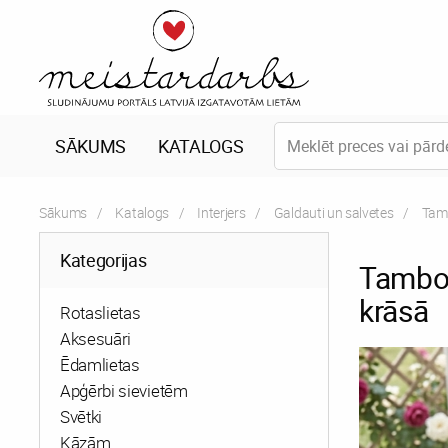
SĀKUMS
KATALOGS
Sākums
Katalogs
Interjers
Galdauti un salvetes
Curr
Tamb
Kategorijas
Tambor
krāsā
Rotaslietas
Aksesuāri
Ēdamlietas
Apģērbi sievietēm
Svētki
Kāzām