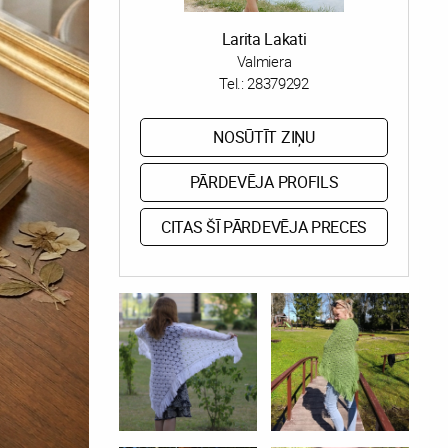
Larita Lakati
Valmiera
Tel.:
28379292
NOSŪTĪT ZIŅU
PĀRDEVĒJA PROFILS
CITAS ŠĪ PĀRDEVĒJA PRECES