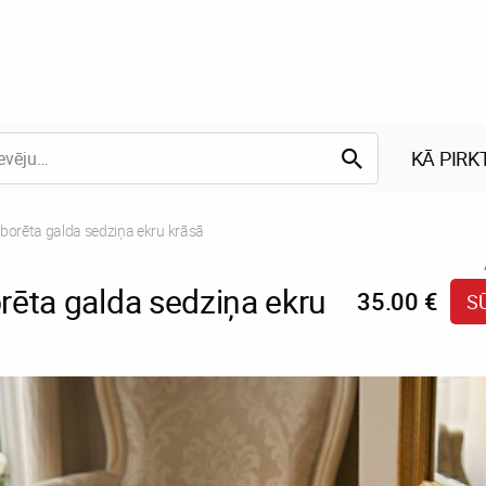
KĀ PIRK
ent:
orēta galda sedziņa ekru krāsā
ēta galda sedziņa ekru
35.00 €
S