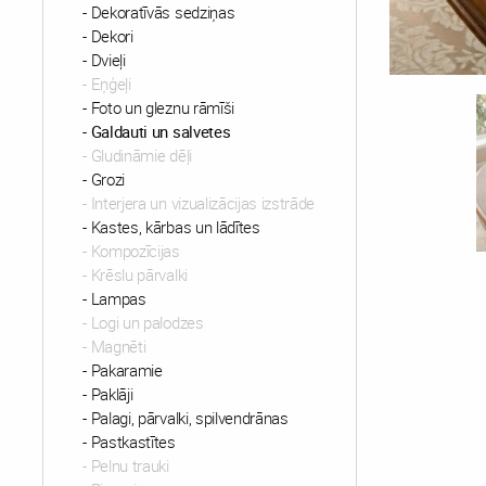
Dekoratīvās sedziņas
Dekori
Dvieļi
Eņģeļi
Foto un gleznu rāmīši
Galdauti un salvetes
Gludināmie dēļi
Grozi
Interjera un vizualizācijas izstrāde
Kastes, kārbas un lādītes
Kompozīcijas
Krēslu pārvalki
Lampas
Logi un palodzes
Magnēti
Pakaramie
Paklāji
Palagi, pārvalki, spilvendrānas
Pastkastītes
Pelnu trauki