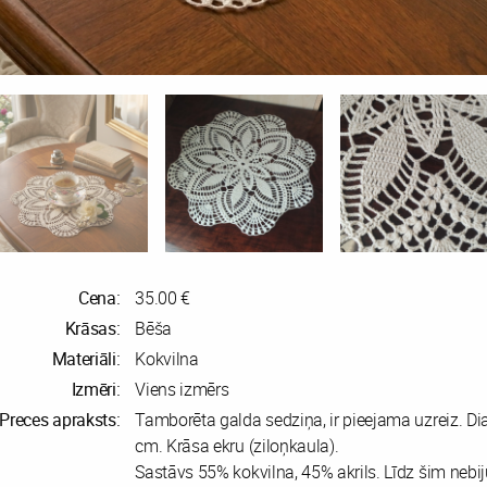
Cena:
35.00 €
Krāsas:
Bēša
Materiāli:
Kokvilna
Izmēri:
Viens izmērs
Preces apraksts:
Tamborēta galda sedziņa, ir pieejama uzreiz. D
cm. Krāsa ekru (ziloņkaula).
Sastāvs 55% kokvilna, 45% akrils. Līdz šim nebij