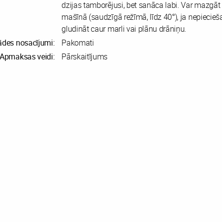
dzijas tamborējusi, bet sanāca labi. Var mazgāt
mašīnā (saudzīgā režīmā, līdz 40°), ja nepiecieš
gludināt caur marli vai plānu drāniņu.
ādes nosacījumi:
Pakomati
Apmaksas veidi:
Pārskaitījums