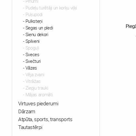
Pinumi
Pudeļu turētāji un korķu viļķi
Puķupodi
Pulksteņi
Pieg
Segas un pledi
Sienu dekori
Spilveni
Spoguļi
Sveces
Svečturi
Vāzes
Vēja zvani
Vitrāžas
Ziepju trauki
Mājas aromāti
Virtuves piederumi
Dārzam
Atpūta, sports, transports
Tautastērpi