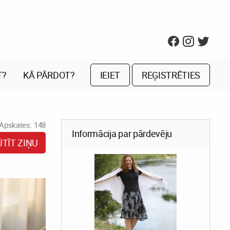
T?
KĀ PĀRDOT?
IEIET
REĢISTRĒTIES
Apskates: 148
Informācija par pārdevēju
ŪTĪT ZIŅU