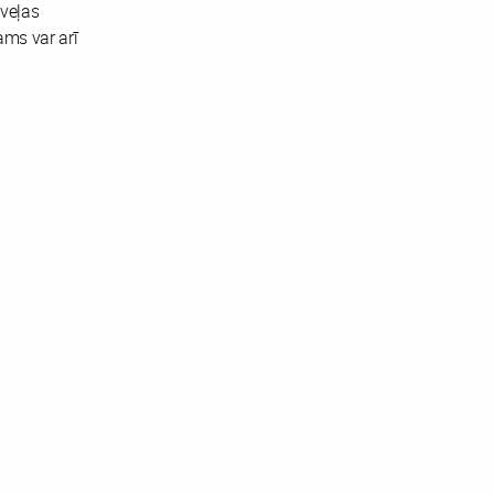
 veļas
ams var arī