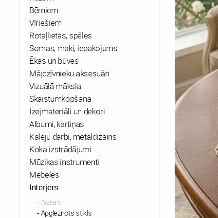
Bērniem
Vīriešiem
Rotaļlietas, spēles
Somas, maki, iepakojums
Ēkas un būves
Mājdzīvnieku aksesuāri
Vizuālā māksla
Skaistumkopšana
Izejmateriāli un dekori
Albumi, kartiņas
Kalēju darbi, metāldizains
Koka izstrādājumi
Mūzikas instrumenti
Mēbeles
Interjers
Aizkari
Apgleznots stikls