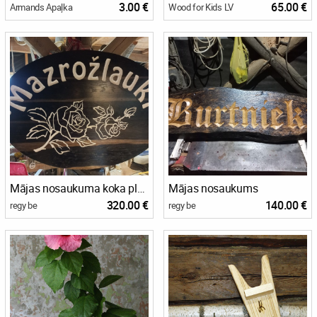
3.00 €
65.00 €
Armands Apaļka
Wood for Kids LV
Mājas nosaukuma koka plāksne
Mājas nosaukums
320.00 €
140.00 €
regy be
regy be