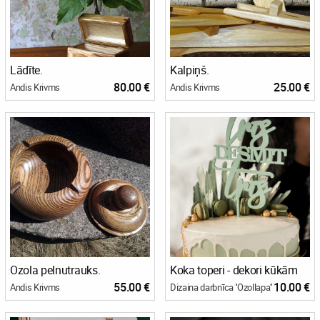
Lādīte.
Kalpiņš.
80.00 €
25.00 €
Andis Krivms
Andis Krivms
Ozola pelnutrauks.
Koka toperi - dekori kūkām
55.00 €
10.00 €
Andis Krivms
Dizaina darbnīca ''Ozollapa''