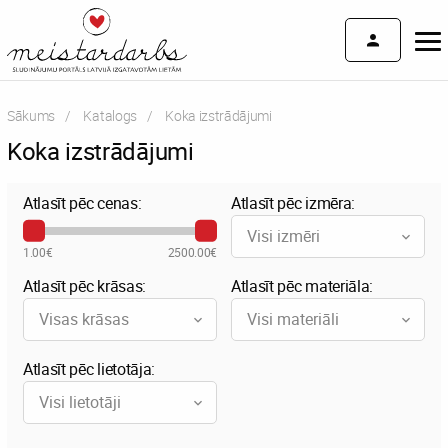
Sākums
Katalogs
Current:
Koka izstrādājumi
Koka izstrādājumi
Atlasīt pēc cenas:
Atlasīt pēc izmēra:
Visi izmēri
1.00€
2500.00€
Atlasīt pēc krāsas:
Atlasīt pēc materiāla:
Visas krāsas
Visi materiāli
Atlasīt pēc lietotāja:
Visi lietotāji