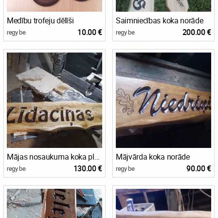
Medību trofeju dēlīši
Saimniecības koka norāde
10.00 €
200.00 €
regy be
regy be
Mājas nosaukuma koka plāksne
Mājvārda koka norāde
130.00 €
90.00 €
regy be
regy be