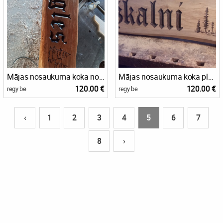
Mājas nosaukuma koka norāde
Mājas nosaukuma koka plāksne
120.00 €
120.00 €
regy be
regy be
‹
1
2
3
4
5
6
7
8
›