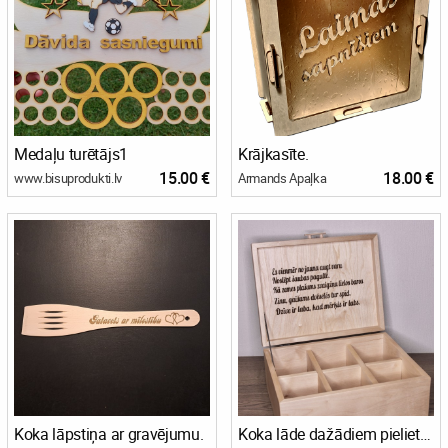
Medaļu turētājs1
Krājkasīte.
15.00 €
18.00 €
www.bisuprodukti.lv
Armands Apaļka
Koka lāpstiņa ar gravējumu.
Koka lāde dažādiem pielietojumiem