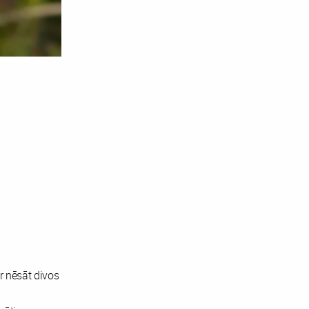
r nēsāt divos