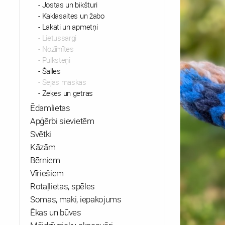
Jostas un bikšturi
Kaklasaites un žabo
Lakati un apmetņi
Lietussargi
Nozīmītes
Pulksteņi
Šalles
Sejas maskas
Zeķes un getras
Ēdamlietas
Apģērbi sievietēm
Svētki
Kāzām
Bērniem
Vīriešiem
Rotaļlietas, spēles
Somas, maki, iepakojums
Ēkas un būves