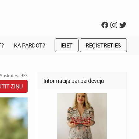
T?
KĀ PĀRDOT?
IEIET
REĢISTRĒTIES
Apskates: 933
Informācija par pārdevēju
ŪTĪT ZIŅU