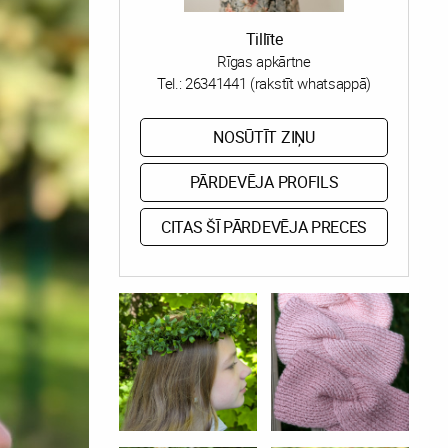
Tillīte
Rīgas apkārtne
Tel.:
26341441 (rakstīt whatsappā)
NOSŪTĪT ZIŅU
PĀRDEVĒJA PROFILS
CITAS ŠĪ PĀRDEVĒJA PRECES