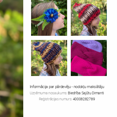
Informācija par pārdevēju - nodokļu maksātāju
Uzņēmuma nosaukums:
Biedrība Sajūtu Dimanti
Reģistrācijas numurs:
40008282789