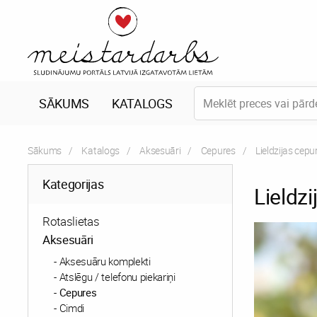
SĀKUMS
KATALOGS
Sākums
Katalogs
Aksesuāri
Cepures
Current:
Lieldzijas cepu
Kategorijas
Lieldzi
Rotaslietas
Aksesuāri
Aksesuāru komplekti
Atslēgu / telefonu piekariņi
Cepures
Cimdi