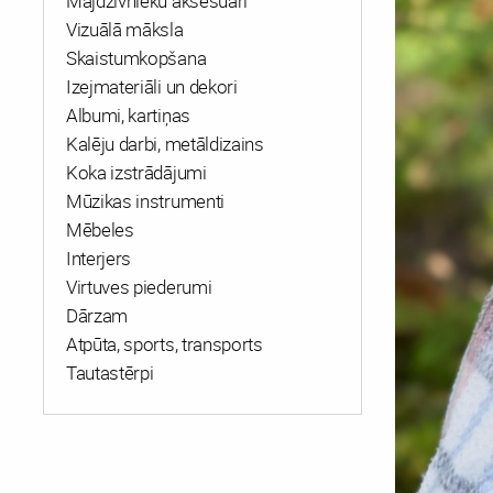
Mājdzīvnieku aksesuāri
Vizuālā māksla
Skaistumkopšana
Izejmateriāli un dekori
Albumi, kartiņas
Kalēju darbi, metāldizains
Koka izstrādājumi
Mūzikas instrumenti
Mēbeles
Interjers
Virtuves piederumi
Dārzam
Atpūta, sports, transports
Tautastērpi