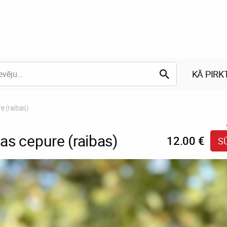
KĀ PIRK
re (raibas)
jas cepure (raibas)
12.00 €
S