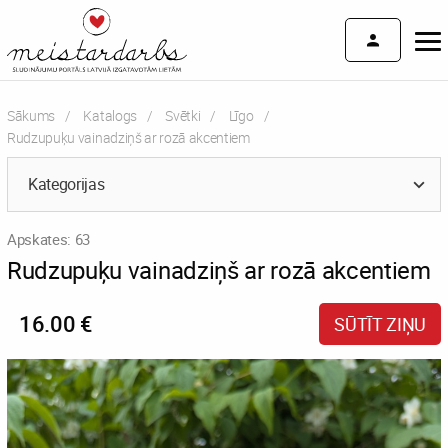
Sākums
Katalogs
Svētki
Līgo
Current:
Rudzupuķu vainadziņš ar rozā akcentiem
Kategorijas
Apskates: 63
Rudzupuķu vainadziņš ar rozā akcentiem
16.00 €
SŪTĪT ZIŅU