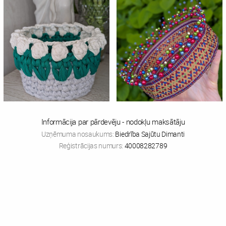
Informācija par pārdevēju - nodokļu maksātāju
Uzņēmuma nosaukums:
Biedrība Sajūtu Dimanti
Reģistrācijas numurs:
40008282789