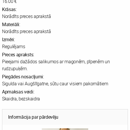
16.00 €
Krāsas:
Norādīts preces aprakstā
Materiāli:
Norādīts preces aprakstā
Izmēri:
Regulējams
Preces apraksts:
Pieejami dažādos salikumos ar magonēm, pīpenēm un
rudzupuķēm.
Piegādes nosacījumi:
Sigulda vai Augšlīgatne, sūtu caur visiem pakomātiem
Apmaksas veidi:
Skaidra, bezskaidra
Informācija par pārdevēju