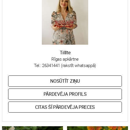
Tillīte
Rīgas apkārtne
Tel.:
26341441 (rakstīt whatsappā)
NOSŪTĪT ZIŅU
PĀRDEVĒJA PROFILS
CITAS ŠĪ PĀRDEVĒJA PRECES