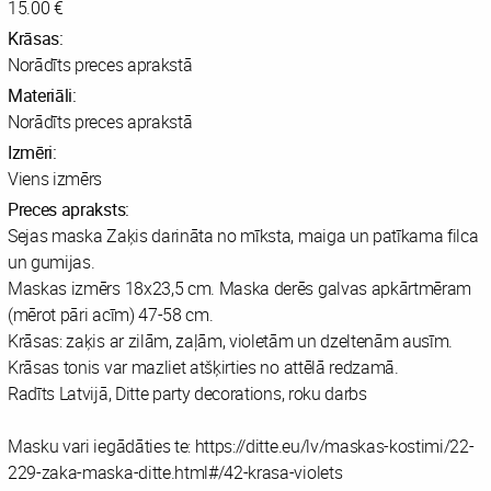
15.00 €
Krāsas:
Norādīts preces aprakstā
Materiāli:
Norādīts preces aprakstā
Izmēri:
Viens izmērs
Preces apraksts:
Sejas maska Zaķis darināta no mīksta, maiga un patīkama filca
un gumijas.
Maskas izmērs 18x23,5 cm. Maska derēs galvas apkārtmēram
(mērot pāri acīm) 47-58 cm.
Krāsas: zaķis ar zilām, zaļām, violetām un dzeltenām ausīm.
Krāsas tonis var mazliet atšķirties no attēlā redzamā.
Radīts Latvijā, Ditte party decorations, roku darbs
Masku vari iegādāties te: https://ditte.eu/lv/maskas-kostimi/22-
229-zaka-maska-ditte.html#/42-krasa-violets