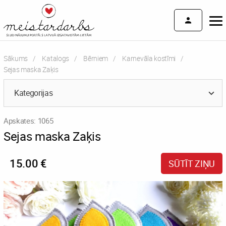
Sākums
Katalogs
Bērniem
Karnevāla kostīmi
Current:
Sejas maska Zaķis
Kategorijas
Apskates: 1065
Sejas maska Zaķis
15.00 €
SŪTĪT ZIŅU