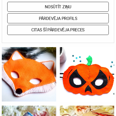
NOSŪTĪT ZIŅU
PĀRDEVĒJA PROFILS
CITAS ŠĪ PĀRDEVĒJA PRECES