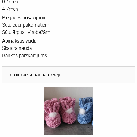
0-4mēn
4-7mēn
Piegādes nosacījumi:
Sūtu caur pakomātiem
Sūtu ārpus LV robežām
Apmaksas veidi:
Skaidra nauda
Bankas pārskaitījums
Informācija par pārdevēju