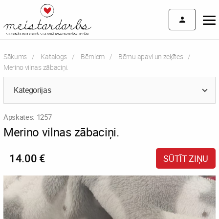
Sākums
Katalogs
Bērniem
Bērnu apavi un zeķītes
Current:
Merino vilnas zābaciņi.
Kategorijas
Apskates: 1257
Merino vilnas zābaciņi.
14.00 €
SŪTĪT ZIŅU