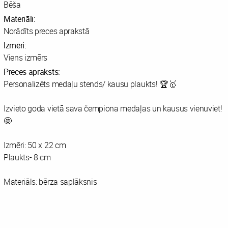
Bēša
Materiāli:
Norādīts preces aprakstā
Izmēri:
Viens izmērs
Preces apraksts:
Personalizēts medaļu stends/ kausu plaukts! 🏆🥇
Izvieto goda vietā sava čempiona medaļas un kausus vienuviet!
🤩
Izmēri: 50 x 22 cm
Plaukts- 8 cm
Materiāls: bērza saplāksnis