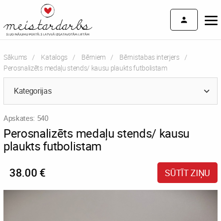
Sākums
Katalogs
Bērniem
Bērnistabas interjers
Current:
Perosnalizēts medaļu stends/ kausu plaukts futbolistam
Kategorijas
Apskates: 540
Perosnalizēts medaļu stends/ kausu
plaukts futbolistam
38.00 €
SŪTĪT ZIŅU