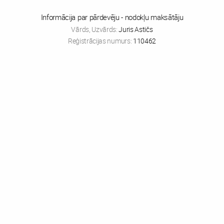
Informācija par pārdevēju - nodokļu maksātāju
Vārds, Uzvārds:
Juris Astičs
Reģistrācijas numurs:
110462