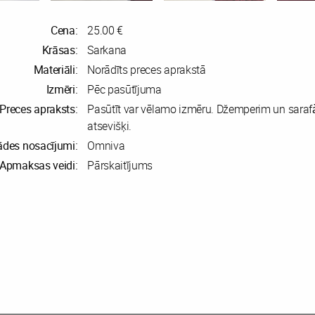
Cena:
25.00 €
Krāsas:
Sarkana
Materiāli:
Norādīts preces aprakstā
Izmēri:
Pēc pasūtījuma
Preces apraksts:
Pasūtīt var vēlamo izmēru. Džemperim un sara
atsevišķi.
ādes nosacījumi:
Omniva
Apmaksas veidi:
Pārskaitījums