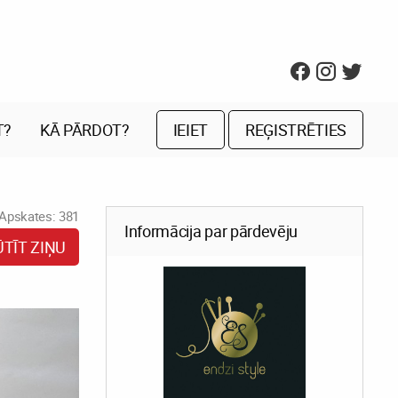
T?
KĀ PĀRDOT?
IEIET
REĢISTRĒTIES
Apskates: 381
Informācija par pārdevēju
ŪTĪT ZIŅU