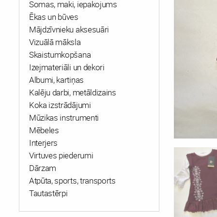
Somas, maki, iepakojums
Ēkas un būves
Mājdzīvnieku aksesuāri
Vizuālā māksla
Skaistumkopšana
Izejmateriāli un dekori
Albumi, kartiņas
Kalēju darbi, metāldizains
Koka izstrādājumi
Mūzikas instrumenti
Mēbeles
Interjers
Virtuves piederumi
Dārzam
Atpūta, sports, transports
Tautastērpi