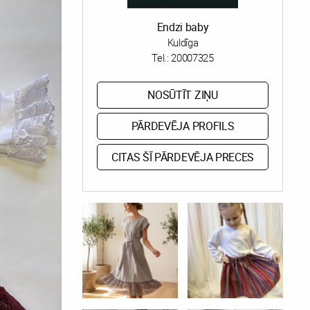
Endzi baby
Kuldīga
Tel.:
20007325
NOSŪTĪT ZIŅU
PĀRDEVĒJA PROFILS
CITAS ŠĪ PĀRDEVĒJA PRECES