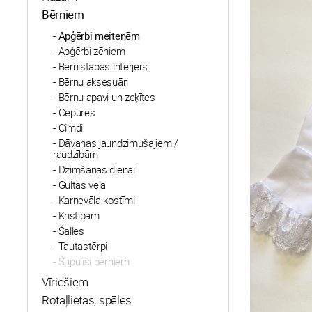
Bērniem
Apģērbi meitenēm
Apģērbi zēniem
Bērnistabas interjers
Bērnu aksesuāri
Bērnu apavi un zeķītes
Cepures
Cimdi
Dāvanas jaundzimušajiem /
raudzībām
Dzimšanas dienai
Gultas veļa
Karnevāla kostīmi
Kristībām
Šalles
Tautastērpi
Šūpulīši bērniem
Vīriešiem
Rotaļlietas, spēles