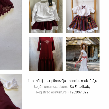
Informācija par pārdevēju - nodokļu maksātāju
Uzņēmuma nosaukums:
Sia Endzi baby
Reģistrācijas numurs:
41203061899