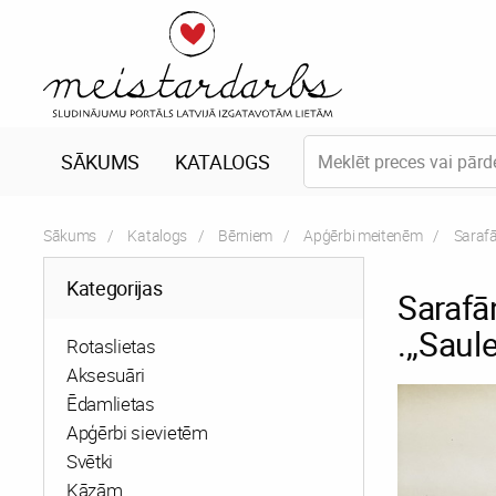
SĀKUMS
KATALOGS
Sākums
Katalogs
Bērniem
Apģērbi meitenēm
Curren
Sarafā
Kategorijas
Saraf
.,,Saul
Rotaslietas
Aksesuāri
Ēdamlietas
Apģērbi sievietēm
Svētki
Kāzām