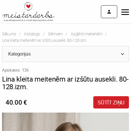
Sākums
Katalogs
Bērniem
Apģērbi meitenēm
Current:
Lina kleita meitenēm ar izšūtu ausekli. 80-128.izm.
Kategorijas
Apskates: 136
Lina kleita meitenēm ar izšūtu ausekli. 80-
128.izm.
40.00 €
SŪTĪT ZIŅU