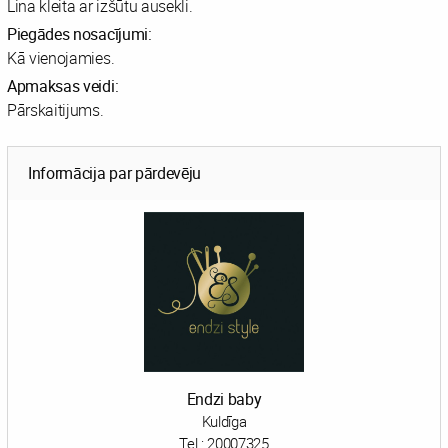
Lina kleita ar izšūtu ausekli.
Piegādes nosacījumi:
Kā vienojamies.
Apmaksas veidi:
Pārskaitijums.
Informācija par pārdevēju
Endzi baby
Kuldīga
Tel.:
20007325