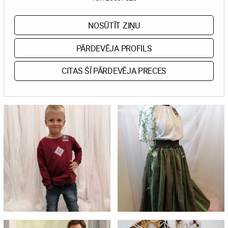
NOSŪTĪT ZIŅU
PĀRDEVĒJA PROFILS
CITAS ŠĪ PĀRDEVĒJA PRECES