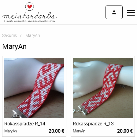
Sākums
Current:
MaryAn
MaryAn
Rokassprādze R_14
Rokassprādze R_13
20.00 €
20.00 €
MaryAn
MaryAn