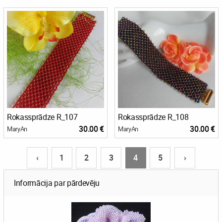
Rokassprādze R_107
Rokassprādze R_108
30.00 €
30.00 €
MaryAn
MaryAn
‹
1
2
3
4
5
›
Informācija par pārdevēju