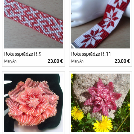
Rokassprādze R_9
Rokassprādze R_11
23.00 €
23.00 €
MaryAn
MaryAn