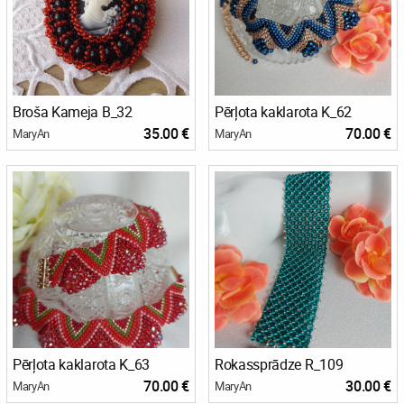
Broša Kameja B_32
Pērļota kaklarota K_62
35.00 €
70.00 €
MaryAn
MaryAn
Pērļota kaklarota K_63
Rokassprādze R_109
70.00 €
30.00 €
MaryAn
MaryAn