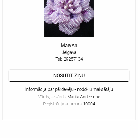
MaryAn
Jelgava
Tel::
29257134
NOSŪTĪT ZIŅU
Informācija par pārdevēju - nodokļu maksātāju
Vārds, Uzvārds:
Marita Andersone
Reģistrācijas numurs:
10004