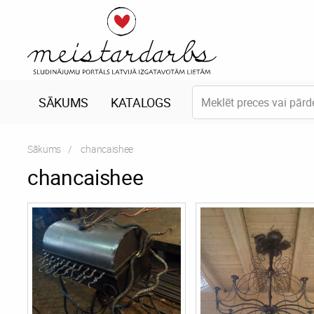
SĀKUMS
KATALOGS
Sākums
Current:
chancaishee
chancaishee