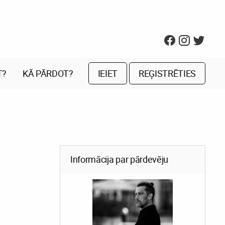
T?
KĀ PĀRDOT?
IEIET
REĢISTRĒTIES
Informācija par pārdevēju