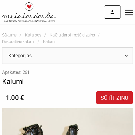
Sākums
Katalogs
Kalēju darbi, metāldizains
Dekoratīvie kalumi
Current:
Kalumi
Kategorijas
Apskates: 261
Kalumi
1.00 €
SŪTĪT ZIŅU