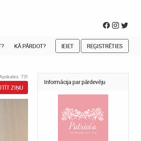
T?
KĀ PĀRDOT?
IEIET
REĢISTRĒTIES
Apskates: 731
Informācija par pārdevēju
ŪTĪT ZIŅU