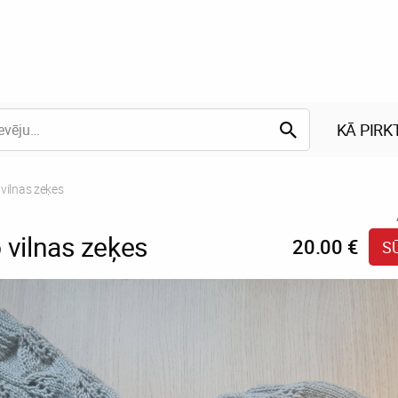
KĀ PIRK
:
vilnas zeķes
 vilnas zeķes
20.00 €
S