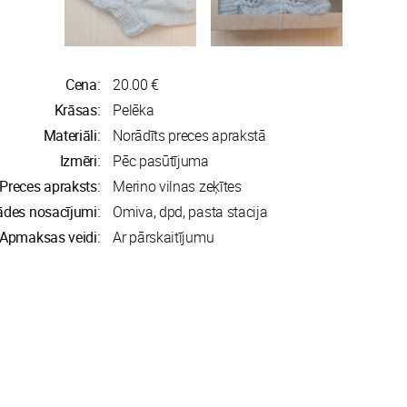
Cena:
20.00 €
Krāsas:
Pelēka
Materiāli:
Norādīts preces aprakstā
Izmēri:
Pēc pasūtījuma
Preces apraksts:
Merino vilnas zeķītes
ādes nosacījumi:
Omiva, dpd, pasta stacija
Apmaksas veidi:
Ar pārskaitījumu