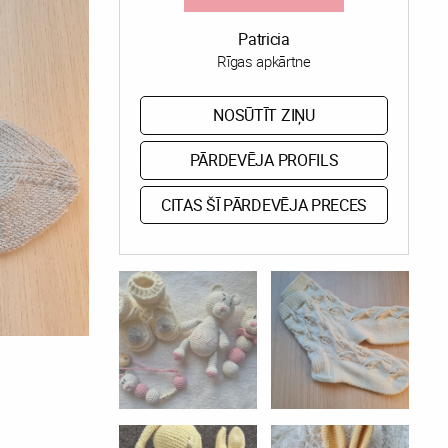
Patricia
Rīgas apkārtne
NOSŪTĪT ZIŅU
PĀRDEVĒJA PROFILS
CITAS ŠĪ PĀRDEVĒJA PRECES