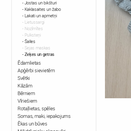
Jostas un bikšturi
Kaklasaites un žabo
Lakati un apmetņi
Lietussargi
Nozīmītes
Pulksteņi
Šalles
Sejas maskas
Zeķes un getras
Ēdamlietas
Apģērbi sievietēm
Svētki
Kāzām
Bērniem
Vīriešiem
Rotaļlietas, spēles
Somas, maki, iepakojums
Ēkas un būves