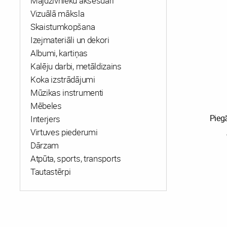
Mājdzīvnieku aksesuāri
Vizuālā māksla
Skaistumkopšana
Izejmateriāli un dekori
Albumi, kartiņas
Kalēju darbi, metāldizains
Koka izstrādājumi
Mūzikas instrumenti
Mēbeles
Pieg
Interjers
Virtuves piederumi
Dārzam
Atpūta, sports, transports
Tautastērpi