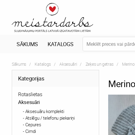
SĀKUMS
KATALOGS
Sākums
Katalogs
Aksesuāri
Zeķes un getras
Current
Merino 
Kategorijas
Merino
Rotaslietas
Aksesuāri
Aksesuāru komplekti
Atslēgu / telefonu piekariņi
Cepures
Cimdi